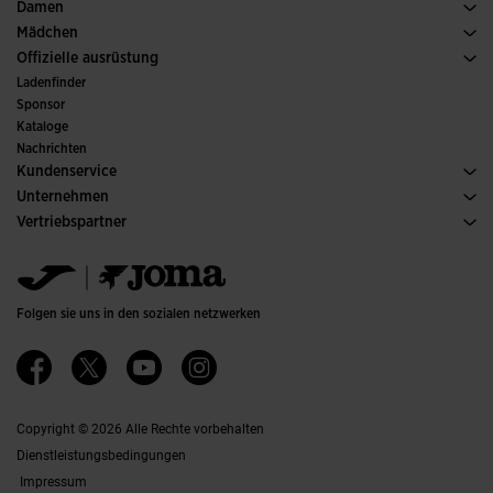
Sport
Alle Jungenbekleidung anzeigen
Damen
Tennis
Schuh Damen
Mädchen
Trailrunning
Sport
Alle Mädchenkleidung anzeigen
Offizielle ausrüstung
Fussball
Ladenfinder
Hallenfussball
Sponsor
Ausschüsse und Verbände
Kataloge
Sonderausgaben
Nachrichten
Kundenservice
Kaufbedingungen
Unternehmen
Transport und Lieferung
Kataloge
Vertriebspartner
Rückgabe
Verhaltenskodex
Lagerhändler
Gröesssenberater
Ethischer Kanal
Jomanet
FAQs
Qualitäts- und Umweltpolitik
Marketing-Bereich
Kontakt Aufnehmen
Jobs & Karriere
Kontakt aufnehmen
Folgen sie uns in den sozialen netzwerken
Barrierefreiheit
Affiliates
Ethics Channel
Copyright © 2026 Alle Rechte vorbehalten
Dienstleistungsbedingungen
Impressum