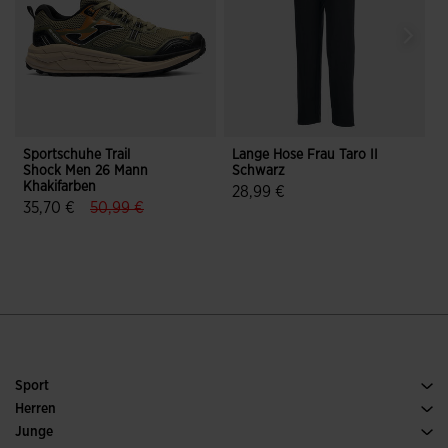
Sportschuhe Trail
Lange Hose Frau Taro II
J
Shock Men 26 Mann
Schwarz
J
Khakifarben
28,99 €
label.price.reduced.from
label.price.to
35,70 €
50,99 €
4,7 von 5 Kundenbewertungen
3,2 von 5 Kundenbewertungen
Sport
Running
Herren
Fussball
Schuh Herren
Junge
Padel