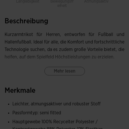
Langlebigkeit
Bewegungsfr
Atmungsaktiv
Leich
eiheit
Beschreibung
Kurzarmtrikot für Herren, entworfen für Fußball und
Hallenfußball. Ideal für alle, die Komfort und fortschrittliche
Technologie suchen, da es zudem große Vorteile bietet, die
helfen, auf dem Spielfeld Höchstleistungen zu erzielen.
Es verfügt über einen eleganten V-Ausschnitt aus Ripp.
Mehr lesen
Bündchen in Ripp sorgen für einen bequemen Sitz.
Merkmale
Hergestellt aus technischem Gewebe, das durch
Leichtigkeit, Haltbarkeit und Atmungsaktivität besticht.
Leichter, atmungsaktiver und robuster Stoff
Joma-Logo gestickt.
Passformtyp: semi fitted
Hauptgewebe 100% Recycelter Polyester /