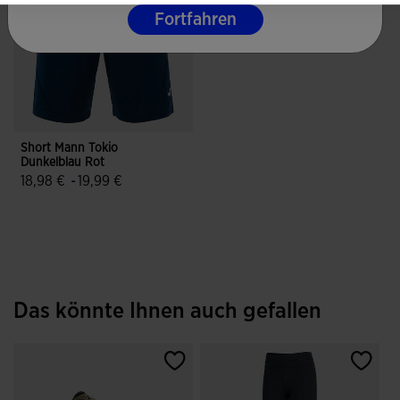
Fortfahren
Short Mann Tokio
Dunkelblau Rot
18,98 €
-
19,99 €
5 von 5 Kundenbewertungen
Das könnte Ihnen auch gefallen