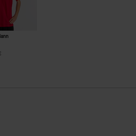
Mann
€
denbewertungen