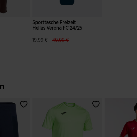
Sporttasche Freizeit
Hellas Verona FC 24/25
label.price.reduced.from
label.price.to
19,99 €
49,99 €
wertungen
3,6 von 5 Kundenbewertungen
en