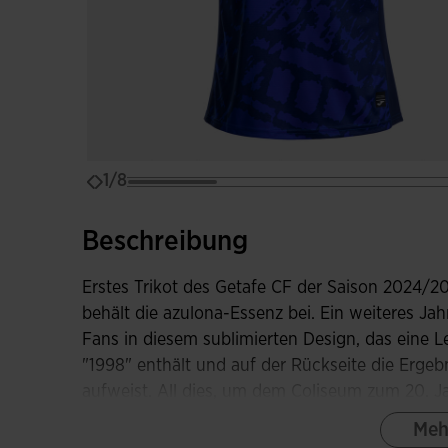
1/8
Beschreibung
Erstes Trikot des Getafe CF der Saison 2024/20
behält die azulona-Essenz bei. Ein weiteres Jah
Fans in diesem sublimierten Design, das eine 
"1998" enthält und auf der Rückseite die Erge
aufweist. All dies, um dem Coliseum zum 20. Ja
huldigen. Die Fans können sowohl den Rasen al
Meh