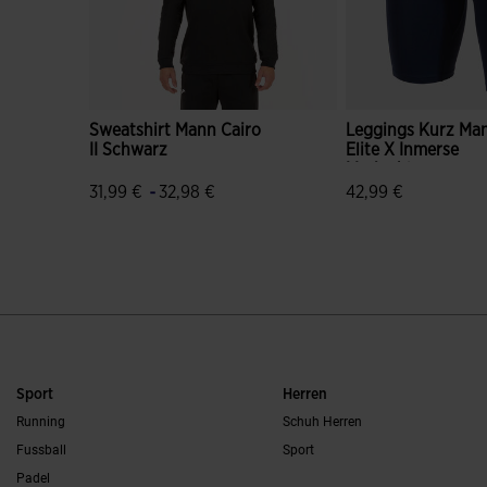
Sweatshirt Mann Cairo
Leggings Kurz Ma
II Schwarz
Elite X Inmerse
Marineblau
-
31,99 €
32,98 €
42,99 €
4,1 von 5 Kundenbewertungen
5 von 5 Kundenbe
Sport
Herren
Running
Schuh Herren
Fussball
Sport
Padel