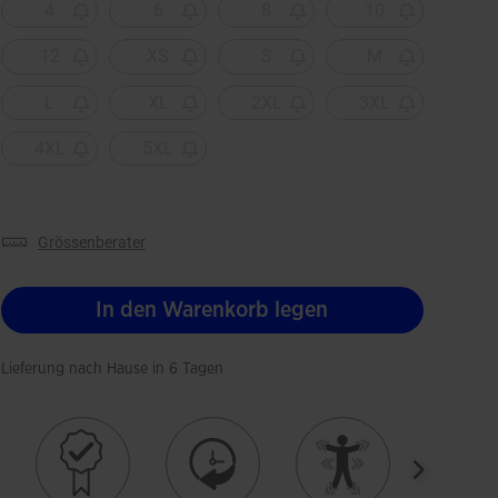
4
6
8
10
12
XS
S
M
L
XL
2XL
3XL
4XL
5XL
grössenberater
In den Warenkorb legen
Lieferung nach Hause in 6 Tagen