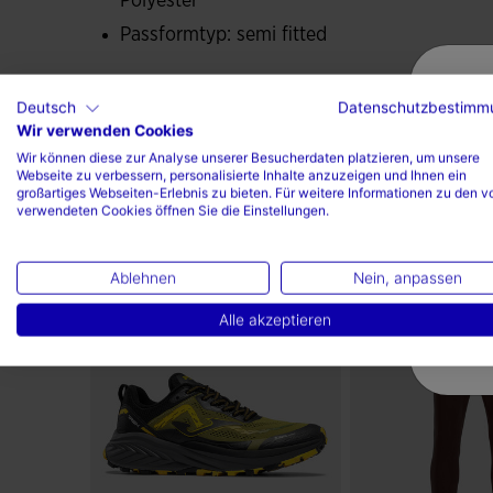
Polyester
Passformtyp: semi fitted
100% Polyester
Deutsch
Datenschutzbestimm
Wir verwenden Cookies
Wir können diese zur Analyse unserer Besucherdaten platzieren, um unsere
Webseite zu verbessern, personalisierte Inhalte anzuzeigen und Ihnen ein
großartiges Webseiten-Erlebnis zu bieten. Für weitere Informationen zu den v
verwendeten Cookies öffnen Sie die Einstellungen.
Vervollständigen Sie den Loo
Ablehnen
Nein, anpassen
Alle akzeptieren