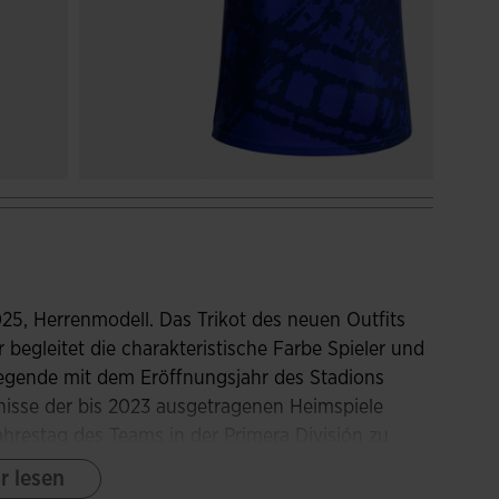
25, Herrenmodell. Das Trikot des neuen Outfits
r begleitet die charakteristische Farbe Spieler und
Legende mit dem Eröffnungsjahr des Stadions
bnisse der bis 2023 ausgetragenen Heimspiele
hrestag des Teams in der Primera División zu
s auch die Tribünen klar erkennen.
r lesen