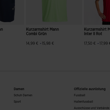
nn
Kurzarmshirt Mann
Kurzarmshirt 
Combi Grün
Inter II Rot
-
-
14,99 €
15,98 €
17,50 €
17,99 
wertungen
4,7 von 5 Kundenbewertungen
4,3 von 5 Kun
Damen
Offizielle ausrüstung
Schuh Damen
Fussball
Sport
Hallenfussball
Ausschüsse und Verbände