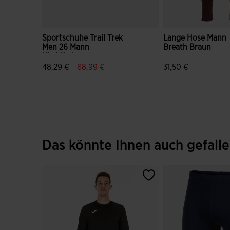
Sportschuhe Trail Trek
Lange Hose Mann
Men 26 Mann
Breath Braun
Khakifarben
label.price.reduced.from
label.price.to
48,29 €
68,99 €
31,50 €
4,3 von 5 Kundenbewertungen
5 von 5 Kundenbe
Das könnte Ihnen auch gefall