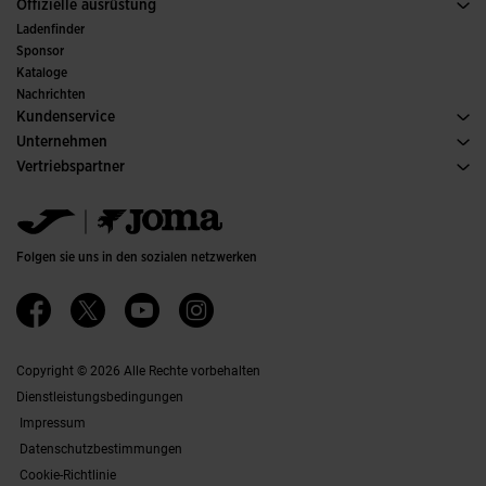
Sport
Alle Mädchenkleidung anzeigen
Offizielle ausrüstung
Fussball
Ladenfinder
Hallenfussball
Sponsor
Ausschüsse und Verbände
Kataloge
Sonderausgaben
Nachrichten
Kundenservice
Kaufbedingungen
Unternehmen
Transport und Lieferung
Kataloge
Vertriebspartner
Rückgabe
Verhaltenskodex
Lagerhändler
Gröesssenberater
Ethischer Kanal
Jomanet
FAQs
Qualitäts- und Umweltpolitik
Marketing-Bereich
Kontakt Aufnehmen
Jobs & Karriere
Kontakt aufnehmen
Folgen sie uns in den sozialen netzwerken
Barrierefreiheit
Affiliates
Ethics Channel
Copyright © 2026 Alle Rechte vorbehalten
Dienstleistungsbedingungen
Impressum
Datenschutzbestimmungen
Cookie-Richtlinie