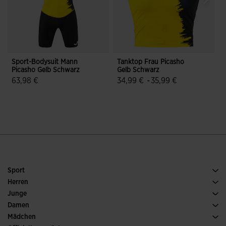
Sport-Bodysuit Mann
Tanktop Frau Picasho
B
Picasho Gelb Schwarz
Gelb Schwarz
M
63,98 €
34,99 €
-
35,99 €
4,9 von 5 Kundenbewertungen
5 von 5 Kundenbewertungen
Sport
Running
Herren
Fussball
Schuh Herren
Junge
Padel
Sport
Alle Jungenbekleidung anzeigen
Damen
Tennis
Schuh Damen
Mädchen
Trailrunning