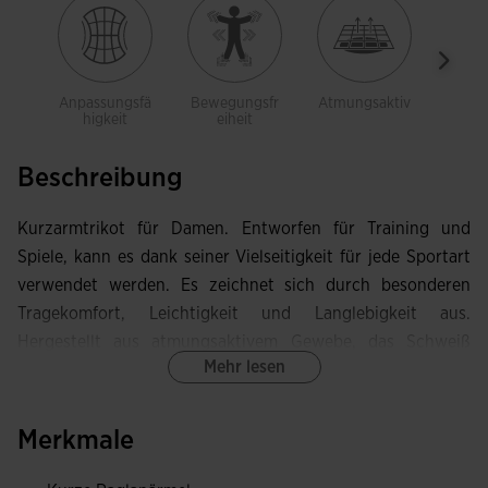
Anpassungsfä
Bewegungsfr
Atmungsaktiv
Leich
higkeit
eiheit
Beschreibung
Kurzarmtrikot für Damen. Entworfen für Training und
Spiele, kann es dank seiner Vielseitigkeit für jede Sportart
verwendet werden. Es zeichnet sich durch besonderen
Tragekomfort, Leichtigkeit und Langlebigkeit aus.
Hergestellt aus atmungsaktivem Gewebe, das Schweiß
Mehr lesen
ableitet und den Körper trocken hält.
Dieses Trikot mit elastischem Rundhalsausschnitt verfügt
Merkmale
über Raglan-Kurzärmel, die die Bewegungsfreiheit fördern.
Diese Ärmelform ist flexibler als die normale Ausführung,