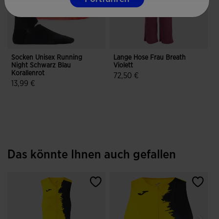
Socken Unisex Running
Lange Hose Frau Breath
S
Night Schwarz Blau
Violett
V
Korallenrot
72,50 €
3
13,99 €
5 von 5 Kundenbewertungen
4,6 von 5 Kundenbewertungen
Das könnte Ihnen auch gefallen