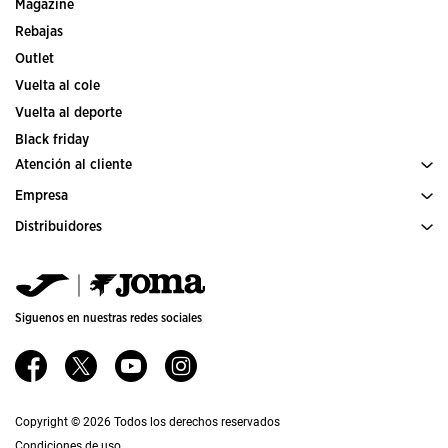
Ediciones especiales
Magazine
Rebajas
Outlet
Vuelta al cole
Vuelta al deporte
Black friday
Atención al cliente
Empresa
Condiciones de compra
Transporte y entrega
Distribuidores
Historia
Devoluciones
Código de conducta
Almacén distribuidores
Guía de tallas
Política de calidad y medio ambiente
Jomanet
Preguntas frecuentes
Trabaja con nosotros
Área marketing
Siguenos en nuestras redes sociales
Contacto
Proyectos subvencionados
Contacto
Accesibilidad
Afiliados
Canal ético
Copyright © 2026 Todos los derechos reservados
Condiciones de uso