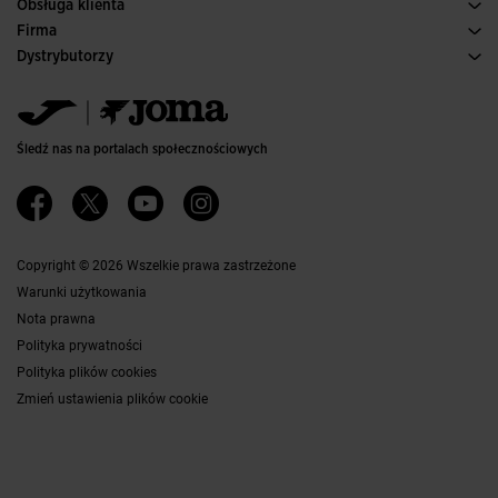
Obsługa klienta
Warunki Zakupu
Firma
Transport i dostawa
Historia
Dystrybutorzy
Zwroty
Kodeks Postępowania
Magazyn dystrybutorów
Przewodnik po Rozmiarach
Kanał etyczny
Jomanet
Najczęściej zadawane pytania
Polityka jakości i ochrony środowiska
Obszar marketingu
Kontakt
Pracuj z Nami
Skontaktuj się
Śledź nas na portalach społecznościowych
Dostępność
Partnerzy
Ethics Channel
Copyright © 2026 Wszelkie prawa zastrzeżone
Warunki użytkowania
Nota prawna
Polityka prywatności
Polityka plików cookies
Zmień ustawienia plików cookie