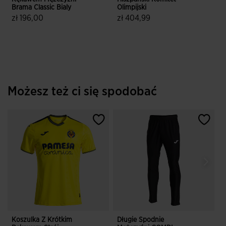
Brama Classic Bialy
Olimpijski
zł 196,00
zł 404,99
3,5 z 5 ocen klientów
4,1 z 5 ocen klientów
Możesz też ci się spodobać
Koszulka Z Krótkim
Długie Spodnie