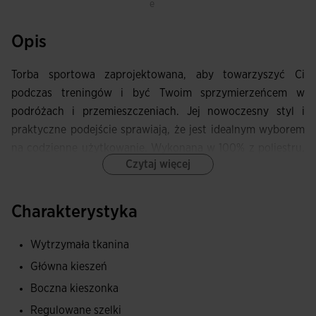
e
Opis
Torba sportowa zaprojektowana, aby towarzyszyć Ci
podczas treningów i być Twoim sprzymierzeńcem w
podróżach i przemieszczeniach. Jej nowoczesny styl i
praktyczne podejście sprawiają, że jest idealnym wyborem
na codzienne użytkowanie. Wykonana w 100% z poliestru,
Czytaj więcej
zapewnia doskonałą odporność na zużycie i trwałość,
umożliwiając bezpieczny i zorganizowany transport
Twojego sprzętu.
Charakterystyka
Posiada przestronną główną komorę wyposażoną w zamek
Wytrzymała tkanina
błyskawiczny i ergonomiczny uchwyt do łatwego i
Główna kieszeń
szybkiego dostępu. Wyposażona jest w boczne kieszenie, z
Boczna kieszonka
których jedna jest przeznaczona wyłącznie na buty, dzięki
czemu możesz trzymać swoje buty oddzielone od reszty
Regulowane szelki