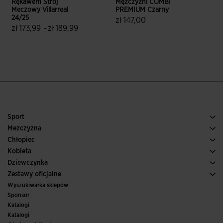
Rękawem Strój
Mężczyźni COMBI
B
Meczowy Villarreal
PREMIUM Czarny
M
24/25
R
zł 147,00
zł 173,99
-
zł 189,99
5 z 5 ocen klientów
4,7 z 5 ocen klientów
Sport
Bieganie
Mezczyzna
Pilka nozna
Buty Meskie
Chłopiec
Paddle
Sport
Zobacz wszystkie ubrania dla chłopców
Kobieta
Tenis
Obuwie Damskie
Dziewczynka
Trail, Bieganie w terenie
Sport
Zobacz wszystkie ubrania dla dziewczynek
Zestawy oficjalne
Pilka nozna
Wyszukiwarka sklepów
Futsal
Sponsor
Komitety i federacje
Katalogi
Wydania specjalne
Katalogi