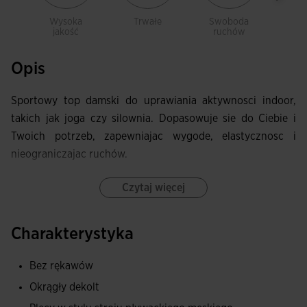
Wysoka
Trwałe
Swoboda
Le
jakość
ruchów
Opis
Sportowy top damski do uprawiania aktywnosci indoor,
takich jak joga czy silownia. Dopasowuje sie do Ciebie i
Twoich potrzeb, zapewniajac wygode, elastycznosc i
nieograniczajac ruchów.
Ten stanik sportowy ma nadruk sublimacyjny na calej
Czytaj więcej
powierzchni dla nowoczesnego wygladu oraz tyl typu
racerback zapewniajacy ergonomiczne dopasowanie i
Charakterystyka
pelna swobode ruchów. Wyciecia wykonane laserowo dla
dodatkowego komfortu, zapobiegajac takze powstawaniu
Bez rękawów
otarc.
Okrągły dekolt
Wykonany z wysokiej jakosci, elastycznej i lekkiej tkaniny,