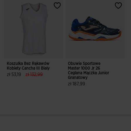
Koszulka Bez Rękawów
Obuwie Sportowe
S
Kobiety Cancha III Bialy
Master 1000 Jr 26
T
Ceglana Mączka Junior
label.price.reduced.from
label.price.to
zł 53,19
zł 132,99
z
Granatowy
4,3 z 5 ocen klientów
zł 187,99
5 z 5 ocen klientów