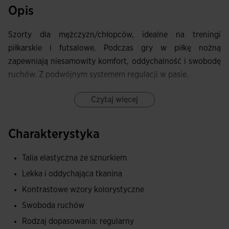
Opis
Szorty dla mężczyzn/chłopców, idealne na treningi
piłkarskie i futsalowe. Podczas gry w piłkę nożną
zapewniają niesamowity komfort, oddychalność i swobodę
ruchów. Z podwójnym systemem regulacji w pasie.
Są wyposażone w elastyczny pas, który dopasowuje się do
Czytaj więcej
kształtu ciała sportowca i zapewnia efekt ściągania,
dodatkowa regulacja możliwa jest dzięki wewnętrznym
Charakterystyka
sznurkom ściągającym. Boczne dolne rozcięcia na
nogawkach zwiększają długość kroku i optymalizują
Talia elastyczna ze sznurkiem
swobodę ruchów.
Lekka i oddychająca tkanina
Wykonane z lekkiego materiału, który odprowadza pot,
Kontrastowe wzory kolorystyczne
zapewniając przewiewność i suchość przez cały czas.
Swoboda ruchów
Spodenki są wygodne, precyzyjnie dopasowane i nie
Rodzaj dopasowania: regularny
ograniczają ruchów. Wysoce odporne na zużycie,