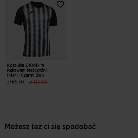
Koszulka Z Krótkim
Rękawem Mężczyźni
Inter II Czarny Bialy
label.price.reduced.from
label.price.to
zł 65,50
zł 130,99
5 z 5 ocen klientów
Możesz też ci się spodobać