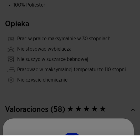
100% Poliester
przetarcia i pranie, co zwiększa ich trwałość.
Sportowy, podstawowy i prosty design z kontrastowymi
Opieka
bocznymi wstawkami.
Prac w pralce maksymalnie w 30 stopniach
Wyszywane logo Joma w stylu eleganckim.
Nie stosowac wybielacza
Nie suszyc w suszarce bebnowej
Prasowac w maksymalnej temperaturze 110 stopni
Nie czyscic chemicznie
Valoraciones (58)