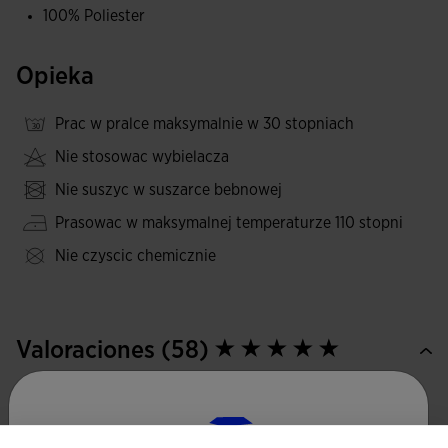
100% Poliester
przetarcia i pranie, co zwiększa ich trwałość.
Sportowy, podstawowy i prosty design z kontrastowymi
Opieka
bocznymi wstawkami.
Prac w pralce maksymalnie w 30 stopniach
Wyszywane logo Joma w stylu eleganckim.
Nie stosowac wybielacza
Nie suszyc w suszarce bebnowej
Prasowac w maksymalnej temperaturze 110 stopni
Nie czyscic chemicznie
Valoraciones (58)