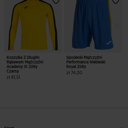
Koszulka Z Długim
Spodenki Mężczyźni
K
Rękawem Mężczyźni
Performance Niebieski
Academy III Zólty
Royal Zólty
A
Czarny
B
zł 74,00
zł 81,51
z
4,6 z 5 ocen klientów
5 z 5 ocen klientów