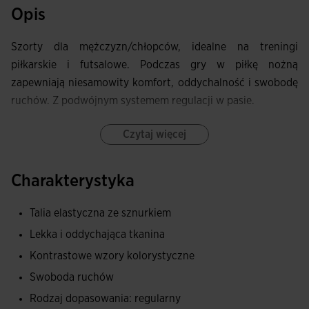
Opis
Szorty dla mężczyzn/chłopców, idealne na treningi
piłkarskie i futsalowe. Podczas gry w piłkę nożną
zapewniają niesamowity komfort, oddychalność i swobodę
ruchów. Z podwójnym systemem regulacji w pasie.
Są wyposażone w elastyczny pas, który dopasowuje się do
Czytaj więcej
kształtu ciała sportowca i zapewnia efekt ściągania,
dodatkowa regulacja możliwa jest dzięki wewnętrznym
Charakterystyka
sznurkom ściągającym. Boczne dolne rozcięcia na
nogawkach zwiększają długość kroku i optymalizują
Talia elastyczna ze sznurkiem
swobodę ruchów.
Lekka i oddychająca tkanina
Wykonane z lekkiego materiału, który odprowadza pot,
Kontrastowe wzory kolorystyczne
zapewniając przewiewność i suchość przez cały czas.
Swoboda ruchów
Spodenki są wygodne, precyzyjnie dopasowane i nie
Rodzaj dopasowania: regularny
ograniczają ruchów. Wysoce odporne na zużycie,