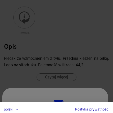
Trwałe
Opis
Plecak ze wzmocnieniem z tyłu. Przednia kieszeń na piłkę.
Logo na sitodruku. Pojemność w litrach: 44,2
Czytaj więcej
Charakterystyka
Zapięcie na zamek
polski
Polityka prywatności