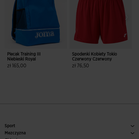
Plecak Training III
Spodenki Kobiety Tokio
P
Niebieski Royal
Czerwony Czerwony
zł 165,00
zł 76,50
3,2 z 5 ocen klientów
5 z 5 ocen klientów
Sport
Bieganie
Mezczyzna