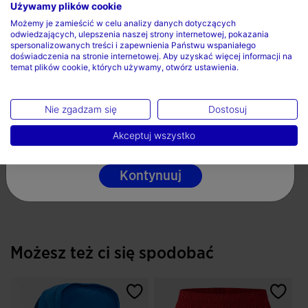
Tkanina wytrzymała
Używamy plików cookie
Wybierz kraj oraz język
Możemy je zamieścić w celu analizy danych dotyczących
Kieszonka na piłkę
odwiedzających, ulepszenia naszej strony internetowej, pokazania
Kraj
Przednie kieszonki
spersonalizowanych treści i zapewnienia Państwu wspaniałego
doświadczenia na stronie internetowej. Aby uzyskać więcej informacji na
Wyściełany tył
temat plików cookie, których używamy, otwórz ustawienia.
Polska
Pojemność 44,2 L
Język
Wymiary: wysokość 47 cm x szerokość 32 cm x
Nie zgadzam się
Dostosuj
głębokość 32 cm
Polski
Akceptuj wszystko
Regulowane i wyściełane szelki
100% Poliester
Kontynuuj
Możesz też ci się spodobać