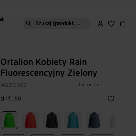
let
Szukaj (produkt, styl, obszar, ect.)
Ortalion Kobiety Rain
Fluorescencyjny Zielony
902870.020
zł 130,50
Wybrane