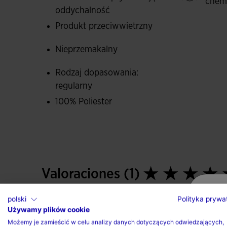
chem
oddychalność
Produkt przeciwwietrzny
Nieprzemakalny
Rodzaj dopasowania:
regularny
100% Poliester
Valoraciones (1)
polski
Polityka prywa
Używamy plików cookie
Możemy je zamieścić w celu analizy danych dotyczących odwiedzających,