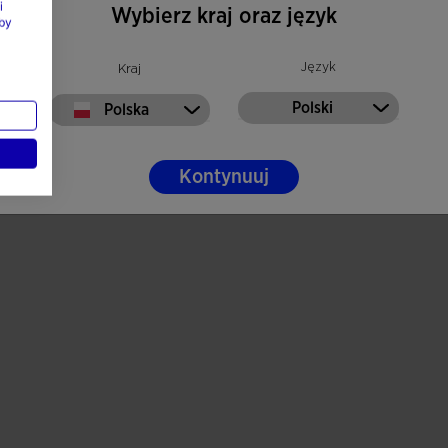
i
Wybierz kraj oraz język
by
Język
Kraj
Polski
Polska
Kontynuuj