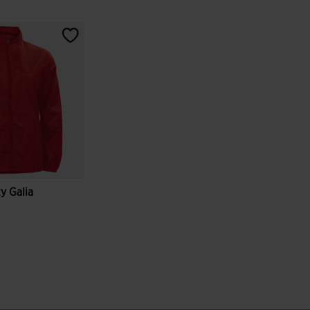
y Galia
entów