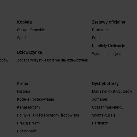
Kobieta
Zestawy oficjalne
Obuwie Damskie
Pilka nozna
Sport
Futsal
Komitety i federacje
Dziewczynka
Wydania specjalne
opców
Zobacz wszystkie ubrania dla dziewczynek
Firma
Dystrybutorzy
Historia
Magazyn dystrybutorów
Kodeks Postępowania
Jomanet
Kanał etyczny
Obszar marketingu
Polityka jakości i ochrony środowiska
Skontaktuj się
Pracuj z Nami
Partnerzy
Dostępność