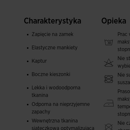
Wyposażona w kieszenie na zamek błyskawic
przedmiotów.
Charakterystyka
Opieka
Wykonana z lekkiego i wodoodpornego materia
Wewnątrz wyposażona w technologię MICRO-M
Zapięcie na zamek
Prac 
maks
Haftowane logo Joma.
Elastyczne mankiety
stopn
Nie 
Kaptur
wybie
Boczne kieszonki
Nie s
susz
Lekka i wodoodporna
Pras
tkanina
maks
Odporna na nieprzyjemne
tempe
zapachy
stopn
Wewnętrzna tkanina
Nie c
siateczkowa optymalizująca