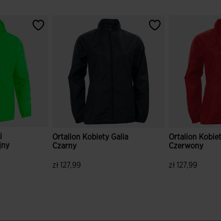
i
Ortalion Kobiety Galia
Ortalion Kobiet
jny
Czarny
Czerwony
zł 127,99
zł 127,99
tów
3,9 z 5 ocen klientów
5 z 5 ocen kli