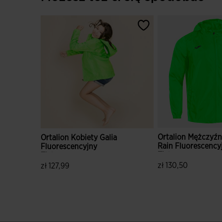
Ortalion Mężczyźn
Ortalion Kobiety Galia
Rain Fluorescency
Fluorescencyjny
Zielony
Zielony
zł 130,50
zł 127,99
3,8 z 5 ocen klien
5 z 5 ocen klientów