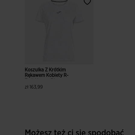
Koszulka Z Krótkim
Rękawem Kobiety R-
Trail Nature Bialy
zł 163,99
4,2 z 5 ocen klientów
Możesz też ci się spodobać