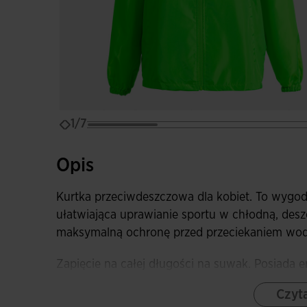
1/7
Opis
Kurtka przeciwdeszczowa dla kobiet. To wygod
ułatwiająca uprawianie sportu w chłodną, des
maksymalną ochronę przed przeciekaniem wod
Zapięcie na całej długości na suwak. Posiada
kieszeni na kołnierzu oraz elastyczne mankiety.
Czyta