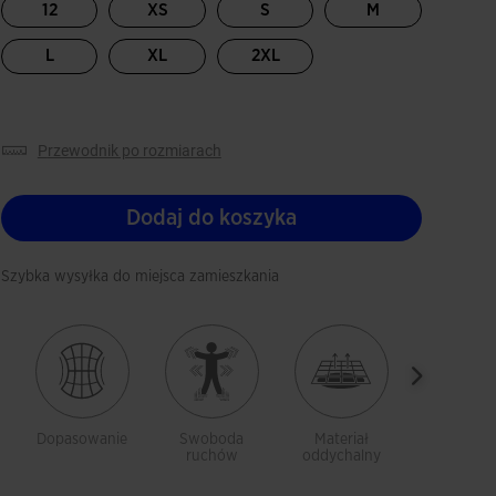
12
XS
S
M
L
XL
2XL
przewodnik po rozmiarach
Dodaj do koszyka
Szybka wysyłka do miejsca zamieszkania
Dopasowanie
Swoboda
Materiał
Materia
ruchów
oddychalny
oddychal