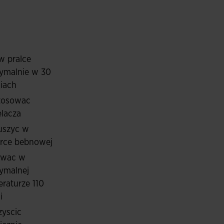
zny do bezpiecznego przechowywania drobnych
łu, chroniącego przed deszczem i wiatrem.
ESH SYSTEM, regulującą gromadzenie się potu.
w pralce
ymalnie w 30
iach
stosowac
lacza
uszyc w
arce bebnowej
owac w
ymalnej
raturze 110
i
zyscic