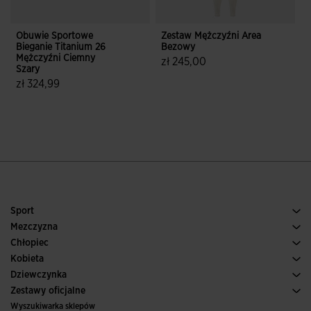
Obuwie Sportowe
Zestaw Mężczyźni Area
Bieganie Titanium 26
Bezowy
B
Mężczyźni Ciemny
2
zł 245,00
Szary
5 z 5 ocen klientów
zł 324,99
3,6 z 5 ocen klientów
Sport
Bieganie
Mezczyzna
Pilka nozna
Buty Meskie
Chłopiec
Paddle
Sport
Zobacz wszystkie ubrania dla chłopców
Kobieta
Tenis
Obuwie Damskie
Dziewczynka
Trail, Bieganie w terenie
Sport
Zobacz wszystkie ubrania dla dziewczynek
Zestawy oficjalne
Pilka nozna
Wyszukiwarka sklepów