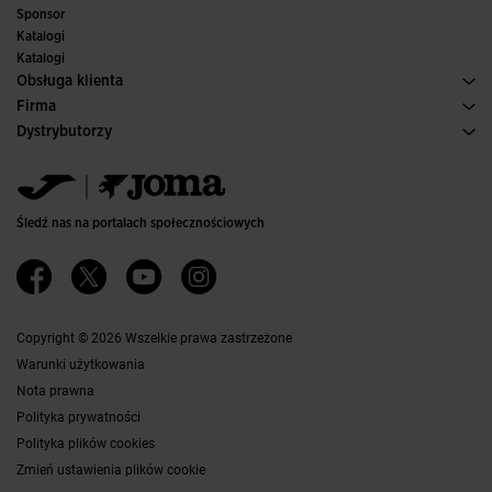
Futsal
Sponsor
Komitety i federacje
Katalogi
Wydania specjalne
Katalogi
Obsługa klienta
Warunki Zakupu
Firma
Transport i dostawa
Historia
Dystrybutorzy
Zwroty
Kodeks Postępowania
Magazyn dystrybutorów
Przewodnik po Rozmiarach
Kanał etyczny
Jomanet
Najczęściej zadawane pytania
Polityka jakości i ochrony środowiska
Obszar marketingu
Kontakt
Pracuj z Nami
Skontaktuj się
Śledź nas na portalach społecznościowych
Dostępność
Partnerzy
Ethics Channel
Copyright © 2026 Wszelkie prawa zastrzeżone
Warunki użytkowania
Nota prawna
Polityka prywatności
Polityka plików cookies
Zmień ustawienia plików cookie