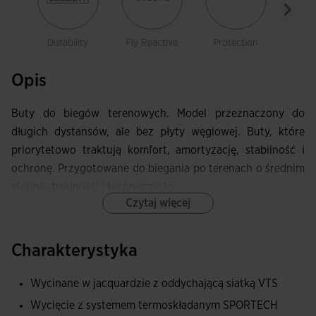
Durability
Fly Reactive
Protection
Spo
Opis
Buty do biegów terenowych. Model przeznaczony do
długich dystansów, ale bez płyty węglowej. Buty, które
priorytetowo traktują komfort, amortyzację, stabilność i
ochronę. Przygotowane do biegania po terenach o średnim
stopniu trudności i techniczności.
Czytaj więcej
Cholewka wykonana z siateczki zakończonej
wykończeniem dżakardowym, bardzo lekka i przewiewna
Charakterystyka
dzięki perforacjom, które optymalizują wentylację potu i
pozwalają na cyrkulację powietrza wewnątrz butów.
Wycinane w jacquardzie z oddychającą siatką VTS
Zaawansowana technologia VTS poprawia oddychalność i
Wycięcie z systemem termoskładanym SPORTECH
komfort, zmniejszając nagrzewanie wewnątrz buta.