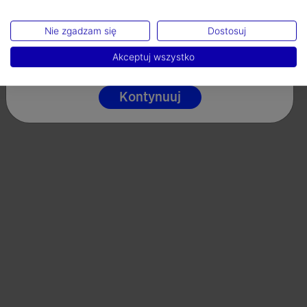
Język
Nie zgadzam się
Dostosuj
Valoraciones (1)
Polski
Akceptuj wszystko
Kontynuuj