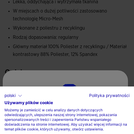
Lekka, oddychająca i wytrzymała tkanina
MESH SYSTEM w strefach największego pocenia się, takich
W miejscach o dużej potliwości zastosowano
jak pachy, co ułatwia odprowadzanie wilgoci.
technologię Micro-Mesh
Wykonane z poliestru z recyklingu
Haftowane logo Joma.
Rodzaj dopasowania: regularny
Główny materiał 100% Poliester z recyklingu / Materiał
kontrastowy 88% Poliester, 12% Spandex
Opieka
Prac w pralce maksymalnie w 30 stopniach
polski
Polityka prywatności
Nie stosowac wybielacza
Używamy plików cookie
Wybierz kraj oraz język
Nie suszyc w suszarce bebnowej
Możemy je zamieścić w celu analizy danych dotyczących
odwiedzających, ulepszenia naszej strony internetowej, pokazania
Prasowac w maksymalnej temperaturze 110 stopni
Kraj
spersonalizowanych treści i zapewnienia Państwu wspaniałego
doświadczenia na stronie internetowej. Aby uzyskać więcej informacji na
Nie czyscic chemicznie
temat plików cookie, których używamy, otwórz ustawienia.
Polska