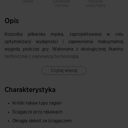
Trwałe
Swoboda
Materiał
Le
ruchów
oddychalny
Opis
Koszulka piłkarska męska, zaprojektowana w celu
optymalizacji wydajności i zapewnienia maksymalnej
wygody podczas gry. Wykonana z ekologicznej tkaniny
technicznej z najnowszą technologią.
Zarówno kołnierz, jak i mankiety posiadają regulację w
Czytaj więcej
formie ściągacza, co optymalizuje dopasowanie odzieży.
Posiada również rękawy raglanowe i boczne rozcięcia,
Charakterystyka
które zapewniają większą swobodę ruchu.
Krótki rękaw typu raglan
Wykonana w 100% z przetworzonego poliestru, tkanina ta
Ściągacze przy rękawach
przyczynia się do zrównoważonego rozwoju i ochrony
planety, sprawiając, że koszulka jest lekka, wytrzymała i
Okrągły dekolt ze ściągaczem
szybkoschnąca. Dodatkowo, posiada technologię MICRO-