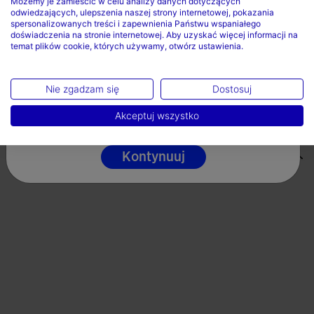
Możemy je zamieścić w celu analizy danych dotyczących
odwiedzających, ulepszenia naszej strony internetowej, pokazania
Kraj
Nie stosowac wybielacza
spersonalizowanych treści i zapewnienia Państwu wspaniałego
doświadczenia na stronie internetowej. Aby uzyskać więcej informacji na
Nie suszyc w suszarce bebnowej
temat plików cookie, których używamy, otwórz ustawienia.
Polska
Prasowac w maksymalnej temperaturze 110 stopni
Język
Nie zgadzam się
Dostosuj
Nie czyscic chemicznie
Polski
Akceptuj wszystko
Valoraciones (4)
Kontynuuj