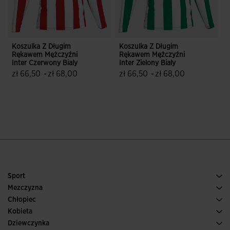
Koszulka Z Długim
Koszulka Z Długim
K
Rękawem Mężczyźni
Rękawem Mężczyźni
Inter Czerwony Bialy
Inter Zielony Bialy
I
zł 66,50
-
zł 68,00
zł 66,50
-
zł 68,00
B
5 z 5 ocen klientów
5 z 5 ocen klientów
Sport
Bieganie
Mezczyzna
Pilka nozna
Buty Meskie
Chłopiec
Paddle
Sport
Zobacz wszystkie ubrania dla chłopców
Kobieta
Tenis
Obuwie Damskie
Dziewczynka
Trail, Bieganie w terenie