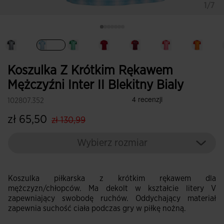
1/7
Wybrane
Koszulka Z Krótkim Rękawem
Mężczyźni Inter II Blekitny Bialy
102807.352
label.price.reduced.from
label.price.to
zł 65,50
zł 130,99
Wybierz rozmiar
Koszulka piłkarska z krótkim rękawem dla
mężczyzn/chłopców. Ma dekolt w kształcie litery V
zapewniający swobodę ruchów. Oddychający materiał
zapewnia suchość ciała podczas gry w piłkę nożną.