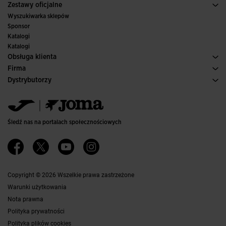
Sport
Zobacz wszystkie ubrania dla dziewczynek
Zestawy oficjalne
Pilka nozna
Wyszukiwarka sklepów
Futsal
Sponsor
Komitety i federacje
Katalogi
Wydania specjalne
Katalogi
Obsługa klienta
Warunki Zakupu
Firma
Transport i dostawa
Historia
Dystrybutorzy
Zwroty
Kodeks Postępowania
Magazyn dystrybutorów
Przewodnik po Rozmiarach
Kanał etyczny
Jomanet
Najczęściej zadawane pytania
Polityka jakości i ochrony środowiska
Obszar marketingu
Kontakt
Pracuj z Nami
Skontaktuj się
Śledź nas na portalach społecznościowych
Dostępność
Partnerzy
Ethics Channel
Copyright © 2026 Wszelkie prawa zastrzeżone
Warunki użytkowania
Nota prawna
Polityka prywatności
Polityka plików cookies