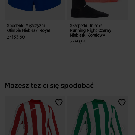
Spodenki Mężczyźni
Skarpetki Uniseks
B
Olimpia Niebieski Royal
Running Night Czarny
Niebieski Koralowy
zł 163,50
z
zł 59,99
3,5 z 5 ocen klientów
4,6 z 5 ocen klientów
Możesz też ci się spodobać