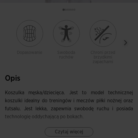
Dopasowanie
Swoboda
Chroni przed
Mat
ruchów
brzydkimi
oddy
zapachami
Opis
Koszulka męska/dziecięca. Jest to model technicznej
koszulki idealny do treningów i meczów piłki nożnej oraz
futsalu. Jest lekka, zapewnia swobodę ruchu i posiada
technologię oddychającą po bokach.
Posiada dekolt w kształcie litery V z elastyczną taśmą
Czytaj więcej