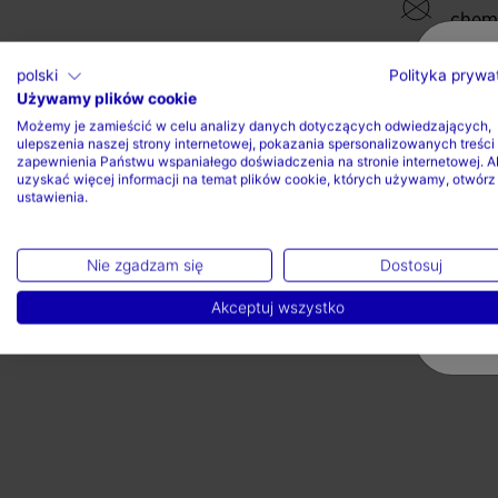
chem
polski
Polityka prywa
Używamy plików cookie
Możemy je zamieścić w celu analizy danych dotyczących odwiedzających,
ulepszenia naszej strony internetowej, pokazania spersonalizowanych treści 
Valoraciones (1)
zapewnienia Państwu wspaniałego doświadczenia na stronie internetowej. A
uzyskać więcej informacji na temat plików cookie, których używamy, otwórz
ustawienia.
Nie zgadzam się
Dostosuj
Akceptuj wszystko