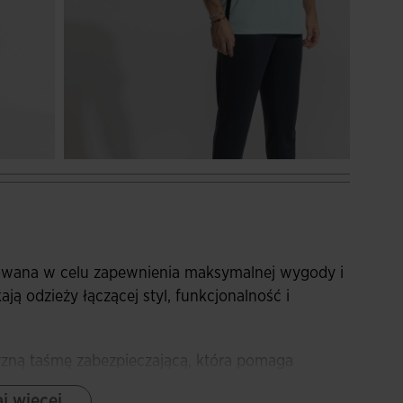
owana w celu zapewnienia maksymalnej wygody i
ają odzieży łączącej styl, funkcjonalność i
rzną taśmę zabezpieczającą, która pomaga
j więcej