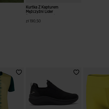
Kurtka Z Kapturem
Mężczyźni Lider
Pomaranczowy Czarny
zł 190,50
w
5 z 5 ocen klientów