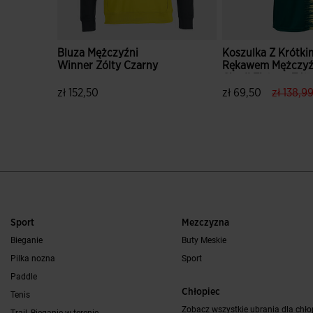
Bluza Mężczyźni
Koszulka Z Krótki
Winner Zólty Czarny
Rękawem Mężczyź
City II Zielony Zólt
label.pr
zł 152,50
zł 69,50
zł 138,9
5 z 5 ocen klientów
3,2 z 5 ocen klien
Sport
Mezczyzna
Bieganie
Buty Meskie
Pilka nozna
Sport
Paddle
Chłopiec
Tenis
Zobacz wszystkie ubrania dla chł