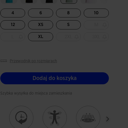
Wybrane
4
6
8
10
M
12
XS
S
L
2XL
3XL
XL
przewodnik po rozmiarach
Dodaj do koszyka
Szybka wysyłka do miejsca zamieszkania