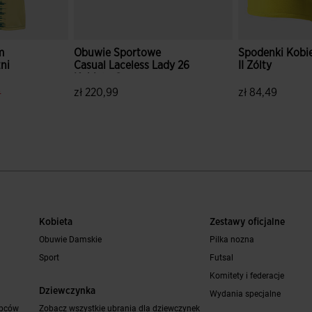
m
Obuwie Sportowe
Spodenki Kobie
ni
Casual Laceless Lady 26
II Zólty
y
Kobiety Czarny
ice.reduced.from
label.price.to
9
zł 220,99
zł 84,49
tów
4,7 z 5 ocen klientów
5 z 5 ocen kli
Kobieta
Zestawy oficjalne
Obuwie Damskie
Pilka nozna
Sport
Futsal
Komitety i federacje
Dziewczynka
Wydania specjalne
opców
Zobacz wszystkie ubrania dla dziewczynek