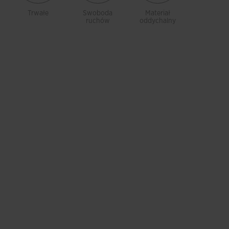
Trwałe
Swoboda
Materiał
Lekkoś
ruchów
oddychalny