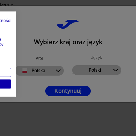
icznie
tności
i
Wybierz kraj oraz język
by
Język
Kraj
Polski
Polska
Kontynuuj