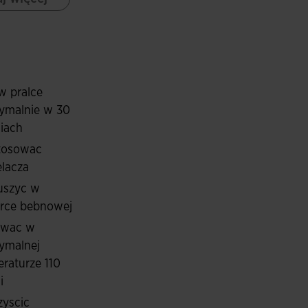
wnia trwałość i wytrzymałość, podczas gdy jej
wanie do ciała. Oddychająca tkanina sprzyja
ę świeżą i suchą podczas aktywności fizycznej lub
w pralce
ymalnie w 30
iach
stosowac
lacza
uszyc w
arce bebnowej
owac w
ymalnej
raturze 110
i
zyscic