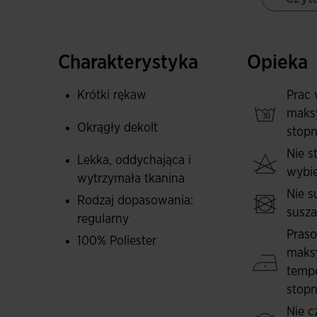
Jej wykonanie z wysokiej jakości tkaniny zape
projekt pozwala na dużą elastyczność i dopaso
cyrkulacji powietrza, pomagając utrzymać skór
Charakterystyka
Opieka
codziennego użytkowania.
Krótki rękaw
Prac 
Naszywka z logo Joma.
maks
Okrągły dekolt
stopn
Nie 
Lekka, oddychająca i
wybie
wytrzymała tkanina
Nie s
Rodzaj dopasowania:
susz
regularny
Pras
100% Poliester
maks
tempe
stopn
Nie c