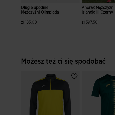
Długie Spodnie
Anorak Mężczyźni
Mężczyźni Olimpiada
Islandia III Czarny
Ciemny Granatowy
zł 185,00
zł 597,50
3,9 z 5 ocen klientów
5 z 5 ocen klientó
Możesz też ci się spodobać