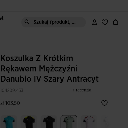
let
Szukaj (produkt, styl, obszar, ect.)
Koszulka Z Krótkim
Rękawem Mężczyźni
Danubio IV Szary Antracyt
104209.433
zł 103,50