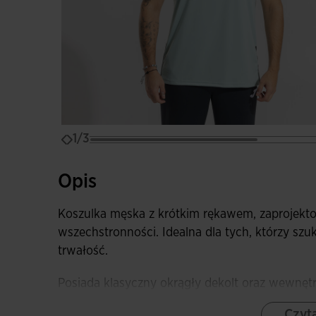
1/3
Opis
Koszulka męska z krótkim rękawem, zaprojekt
wszechstronności. Idealna dla tych, którzy szuk
trwałość.
Posiada klasyczny okrągły dekolt oraz wewnęt
zapobiec wszelkim otarciom.
Czyta