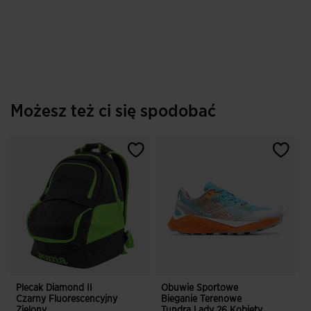
Możesz też ci się spodobać
Plecak Diamond II
Obuwie Sportowe
K
Czarny Fluorescencyjny
Bieganie Terenowe
R
Zielony
Tundra Lady 26 Kobiety
S