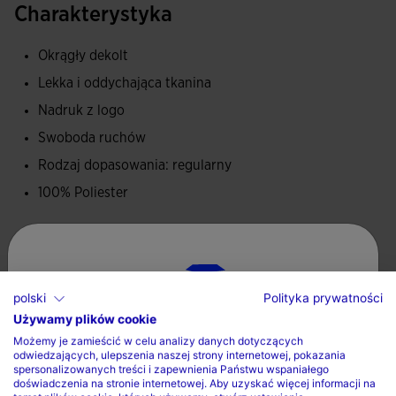
Charakterystyka
koszulka pozwala sportowcowi na pelna swobode ruchów.
Okrągły dekolt
Logo Joma w sitodruku.
Lekka i oddychająca tkanina
Nadruk z logo
Swoboda ruchów
Rodzaj dopasowania: regularny
100% Poliester
Opieka
Prac w pralce maksymalnie w 30 stopniach
polski
Polityka prywatności
Nie stosowac wybielacza
Używamy plików cookie
Wybierz kraj oraz język
Możemy je zamieścić w celu analizy danych dotyczących
Nie suszyc w suszarce bebnowej
odwiedzających, ulepszenia naszej strony internetowej, pokazania
Kraj
spersonalizowanych treści i zapewnienia Państwu wspaniałego
Prasowac w maksymalnej temperaturze 110 stopni
doświadczenia na stronie internetowej. Aby uzyskać więcej informacji na