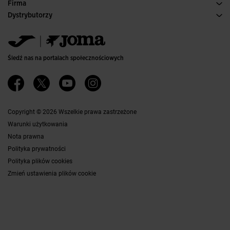
Warunki Zakupu
Firma
Transport i dostawa
Historia
Dystrybutorzy
Zwroty
Kodeks Postępowania
Magazyn dystrybutorów
Przewodnik po Rozmiarach
Kanał etyczny
Jomanet
Najczęściej zadawane pytania
Polityka jakości i ochrony środowiska
Obszar marketingu
Kontakt
Pracuj z Nami
Skontaktuj się
Śledź nas na portalach społecznościowych
Dostępność
Partnerzy
Ethics Channel
Copyright © 2026 Wszelkie prawa zastrzeżone
Warunki użytkowania
Nota prawna
Polityka prywatności
Polityka plików cookies
Zmień ustawienia plików cookie