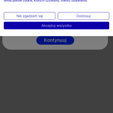
temat plików cookie, których używamy, otwórz ustawienia.
Polska
Nie czyscic chemicznie
Język
Nie zgadzam się
Dostosuj
Polski
Valoraciones (3)
Akceptuj wszystko
Kontynuuj