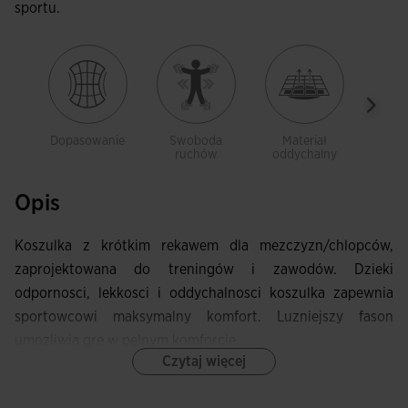
sportu.
Dopasowanie
Swoboda
Materiał
Le
ruchów
oddychalny
Opis
Koszulka z krótkim rekawem dla mezczyzn/chlopców,
zaprojektowana do treningów i zawodów. Dzieki
odpornosci, lekkosci i oddychalnosci koszulka zapewnia
sportowcowi maksymalny komfort. Luzniejszy fason
umozliwia gre w pelnym komforcie.
Czytaj więcej
Charakteryzuje sie elastycznym, okraglym dekoltem
zapewniajacym wygodniejsze dopasowanie. Ponadto