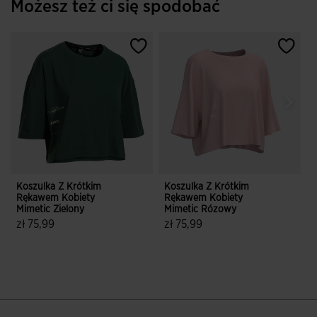
Możesz też ci się spodobać
Koszulka Z Krótkim
Koszulka Z Krótkim
K
Rękawem Kobiety
Rękawem Kobiety
Mimetic Zielony
Mimetic Rózowy
zł 75,99
zł 75,99
z
5 z 5 ocen klientów
4,4 z 5 ocen klientów