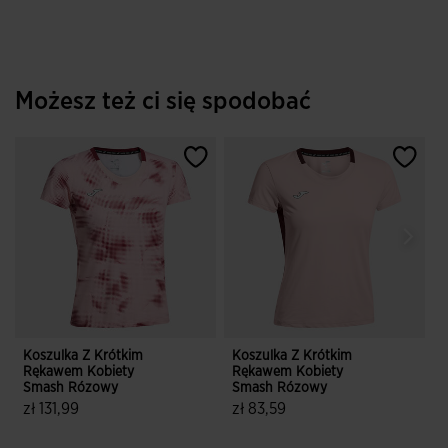
Możesz też ci się spodobać
Koszulka Z Krótkim
Koszulka Z Krótkim
P
Rękawem Kobiety
Rękawem Kobiety
Smash Rózowy
Smash Rózowy
T
zł 131,99
zł 83,59
z
3,2 z 5 ocen klientów
4,3 z 5 ocen klientów