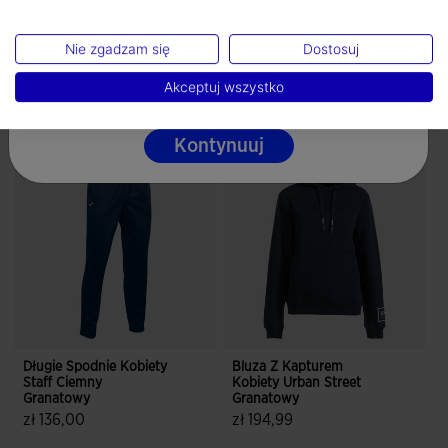
Język
Nie zgadzam się
Dostosuj
Polski
Akceptuj wszystko
Skompletuj swój look
Kontynuuj
Długie Spodnie Kobiety
Bluza Z Kapturem
Staff Ciemny
Kobiety Urban Street
Granatowy
Granatowy
zł 136,00
zł 194,99
4 z 5 ocen klientów
4,9 z 5 ocen klientów