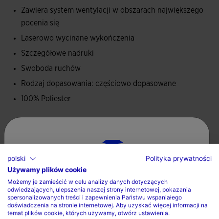
technologię dziedziczoną z obuwia, regulującą
Zawiera system wentylacji w obszarach największego
gromadzenie się potu, pomagającą go wyprowadzić i
pocenia się
regulującą temperaturę ciała. Do wstawienia tych otworów
Laserowo wycinane wykończenia
użyto także techniki cięcia laserowego.
Szczegółowe nadruki
Logo Joma w druku o wysokiej gęstości.
Swoboda ruchów
Rodzaj dopasowania: częściowo dopasowane
100% Poliester
Opieka
Prac w pralce maksymalnie w 30 stopniach
polski
Polityka prywatności
Nie stosowac wybielacza
Używamy plików cookie
Wybierz kraj oraz język
Możemy je zamieścić w celu analizy danych dotyczących
Nie suszyc w suszarce bebnowej
odwiedzających, ulepszenia naszej strony internetowej, pokazania
Kraj
spersonalizowanych treści i zapewnienia Państwu wspaniałego
Prasowac w maksymalnej temperaturze 110 stopni
doświadczenia na stronie internetowej. Aby uzyskać więcej informacji na
temat plików cookie, których używamy, otwórz ustawienia.
Polska
Nie czyscic chemicznie