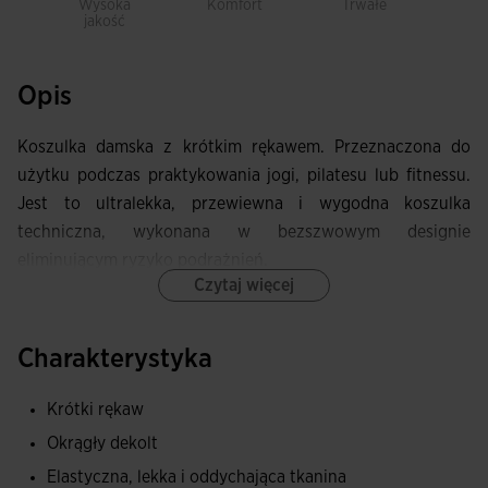
Wysoka
Komfort
Trwałe
Sw
jakość
ru
Opis
Koszulka damska z krótkim rękawem. Przeznaczona do
użytku podczas praktykowania jogi, pilatesu lub fitnessu.
Jest to ultralekka, przewiewna i wygodna koszulka
techniczna, wykonana w bezszwowym designie
eliminującym ryzyko podrażnień.
Czytaj więcej
Posiada okrągły dekolt, bezszwowy wzór i wykończenia
wykonane techniką laserową, zapobiegające otarciom i
Charakterystyka
zachowujące lekkość.
Krótki rękaw
Koszulka ta została wykonana z superlekkiego,
Okrągły dekolt
elastycznego i przewiewnego materiału. W obszarach
największego pocenia dodano małe otwory VTS,
Elastyczna, lekka i oddychająca tkanina