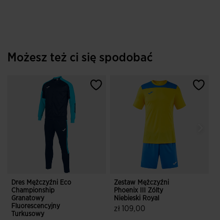
Możesz też ci się spodobać
Dres Mężczyźni Eco
Zestaw Mężczyźni
S
Championship
Phoenix III Zólty
I
Granatowy
Niebieski Royal
z
Fluorescencyjny
zł 109,00
Turkusowy
4,6 z 5 ocen klientów