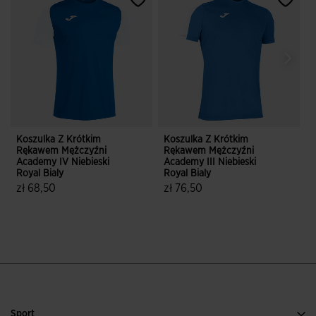
Koszulka Z Krótkim
Koszulka Z Krótkim
O
Rękawem Mężczyźni
Rękawem Mężczyźni
G
Academy IV Niebieski
Academy III Niebieski
z
Royal Bialy
Royal Bialy
zł 68,50
zł 76,50
5 z 5 ocen klientów
5 z 5 ocen klientów
Sport