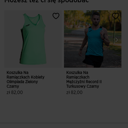
Możesz też ci się spodobać
Koszulka Na
Koszulka Na
Ramiączkach Kobiety
Ramiączkach
C
Olimpiada Zielony
Mężczyźni Record II
K
Czarny
Turkusowy Czarny
zł 82,00
zł 82,00
3,4 z 5 ocen klientów
3,2 z 5 ocen klientów