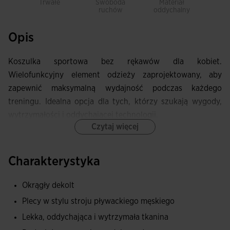
Trwałe
Swoboda
Materiał
Le
ruchów
oddychalny
Opis
Koszulka sportowa bez rękawów dla kobiet.
Wielofunkcyjny element odzieży zaprojektowany, aby
zapewnić maksymalną wydajność podczas każdego
treningu. Idealna opcja dla tych, którzy szukają wygody,
wytrzymałości i oddychającej technologii.
Czytaj więcej
Posiada okrągły dekolt z tkaniny bazowej i plecy typu
sportowego dla większej swobody ruchów. Ta część bez
Charakterystyka
szwów zapewnia większy komfort i lekkość.
Okrągły dekolt
Wykonana z tkaniny technicznej, która wyróżnia się
Plecy w stylu stroju pływackiego męskiego
lekkością, wytrzymałością i doskonałą oddychalnością
dzięki wykończeniu w technice dżakardu. Ta technika
Lekka, oddychająca i wytrzymała tkanina
integruje detale bezpośrednio w strukturę, co gwarantuje