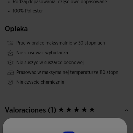
Rodzaj dopasowania: częściowo dopasowane
większą trwałość i odporność wzoru.
100% Poliester
Haftowane logo Joma.
Opieka
Prac w pralce maksymalnie w 30 stopniach
Nie stosowac wybielacza
Nie suszyc w suszarce bebnowej
Prasowac w maksymalnej temperaturze 110 stopni
Nie czyscic chemicznie
Valoraciones (1)