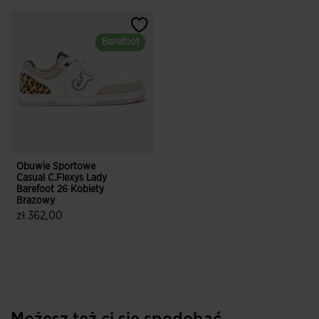
Barefoot
Barefoot
Obuwie Sportowe
Casual C.Flexys Lady
Barefoot 26 Kobiety
Brazowy
zł 362,00
5 z 5 ocen klientów