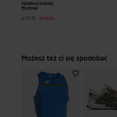
Spódnica Kobiety
Montreal
Fluorescencyjny
Turkusowy Granatowy
label.price.reduced.from
label.price.to
zł 70,75
zł 141,50
4,5 z 5 ocen klientów
Możesz też ci się spodobać