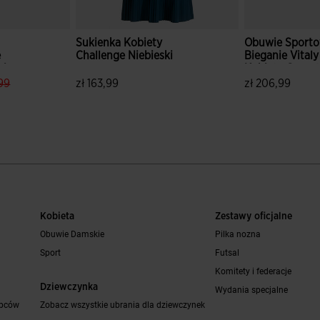
Sukienka Kobiety
Obuwie Sport
e
Challenge Niebieski
Bieganie Vitaly
ni
Kobiety Grana
rice.reduced.from
label.price.to
99
zł 163,99
zł 206,99
tów
4,6 z 5 ocen klientów
3,1 z 5 ocen kl
Kobieta
Zestawy oficjalne
Obuwie Damskie
Pilka nozna
Sport
Futsal
Komitety i federacje
Dziewczynka
Wydania specjalne
opców
Zobacz wszystkie ubrania dla dziewczynek