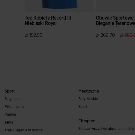
Top Kobiety Record III
Obuwie Sportowe
Niebieski Royal
Bieganie Terenow
Sierra 26 Mężczyź
Khaki
label.p
zł 152,50
zł 266,70
zł 380,
3,1 z 5 ocen klientów
3,3 z 5 ocen klien
Sport
Mezczyzna
Bieganie
Buty Meskie
Pilka nozna
Sport
Paddle
Chłopiec
Tenis
Zobacz wszystkie ubrania dla chł
Trail, Bieganie w terenie