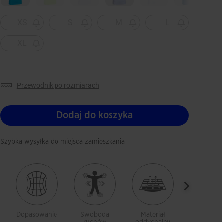
XS
S
M
L
XL
przewodnik po rozmiarach
Dodaj do koszyka
Szybka wysyłka do miejsca zamieszkania
Dopasowanie
Swoboda
Materiał
Lekkoś
ruchów
oddychalny