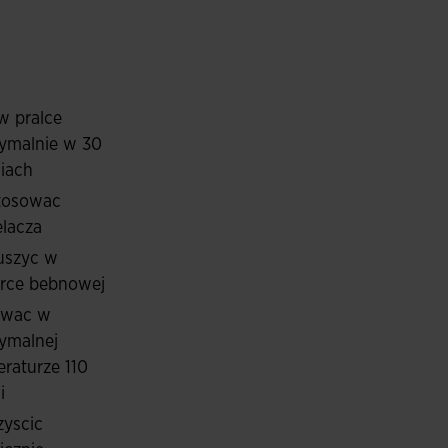
to z lekkiego, wytrzymałego i oddychającego
odniczki, przyczyniając się do zwiększenia
n obszar odkryty, szybciej odprowadzany jest pot.
najbardziej w tych sportach.
w pralce
atce piersiowej, na których znajduje się również
ymalnie w 30
iach
stosowac
lacza
uszyc w
arce bebnowej
owac w
ymalnej
raturze 110
i
zyscic