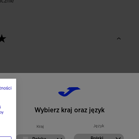
icznie
tności
i
Wybierz kraj oraz język
by
Język
Kraj
Polski