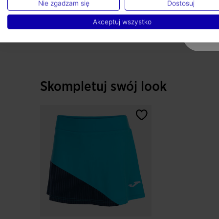
Nie zgadzam się
Dostosuj
Akceptuj wszystko
Skompletuj swój look