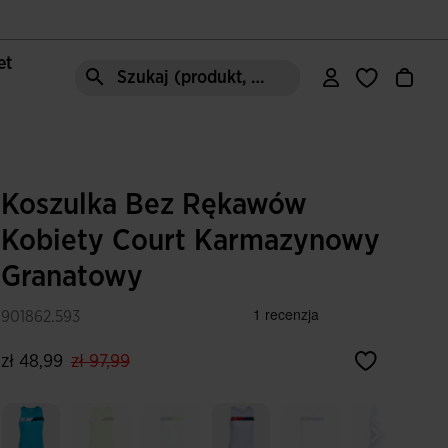
let
Szukaj (produkt, styl, obszar, ect.)
Koszulka Bez Rękawów
Kobiety Court Karmazynowy
Granatowy
901862.593
label.price.reduced.from
label.price.to
zł 48,99
zł 97,99