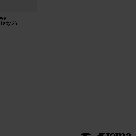
owe
 Lady 26
towy
ientów