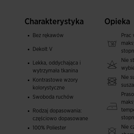
Jest to koszulka do tenisa i padla, którą uszy
materiału. Odkryte plecy uwalniają łopatki zaw
dynamiki jej ruchów. Ponadto, pozostawiając te
Charakterystyka
Opieka
Plecy to obszar, w którym wilgoć gromadzi się 
Bez rękawów
Prac 
Projekt uzupełniają kontrastowe elementy na kl
maks
kontrastowe logo Joma.
Dekolt V
stopn
Nie 
Nadruk z logo Joma.
Lekka, oddychająca i
wybie
wytrzymała tkanina
Nie s
Kontrastowe wzory
susz
kolorystyczne
Pras
Swoboda ruchów
maks
tempe
Rodzaj dopasowania:
stopn
częściowo dopasowane
Nie c
100% Poliester