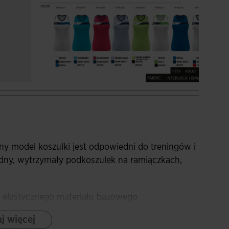
ny model koszulki jest odpowiedni do treningów i
dny, wytrzymały podkoszulek na ramiączkach,
 z elastycznego materiału bazowego
j więcej