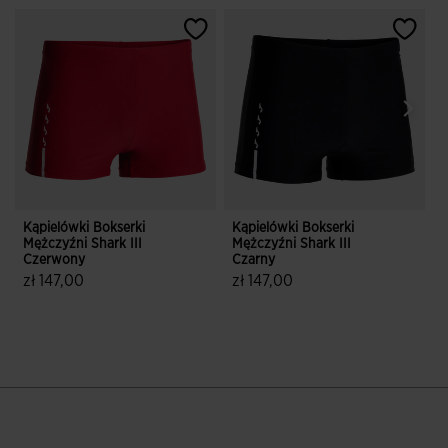
Kąpielówki Bokserki
Kąpielówki Bokserki
K
Mężczyźni Shark III
Mężczyźni Shark III
M
Czerwony
Czarny
zł 147,00
zł 147,00
z
5 z 5 ocen klientów
3,9 z 5 ocen klientów