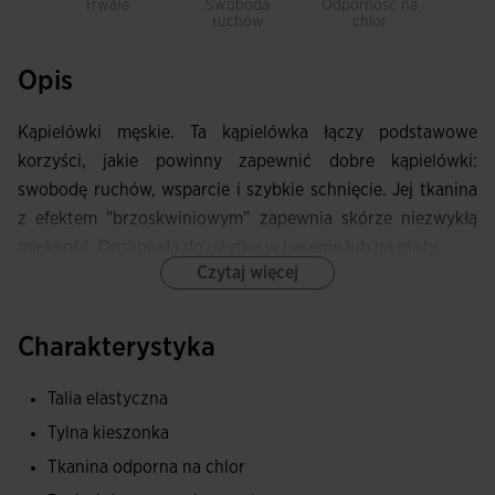
Trwałe
Swoboda
Odporność na
Sz
ruchów
chlor
sc
Opis
Kąpielówki męskie. Ta kąpielówka łączy podstawowe
korzyści, jakie powinny zapewnić dobre kąpielówki:
swobodę ruchów, wsparcie i szybkie schnięcie. Jej tkanina
z efektem "brzoskwiniowym" zapewnia skórze niezwykłą
miękkość. Doskonała do użytku w basenie lub na plaży.
Czytaj więcej
Posiada elastyczną talię, której dopasowanie reguluje się za
pomocą zewnętrznego płaskiego sznurka. Ponadto
Charakterystyka
wyposażona jest w tylne kieszenie z rzepem.
Talia elastyczna
Wykonana z tkaniny szybkoschnącej i o wysokiej
Tylna kieszonka
odporności na chlor, z dodatkową podszewką z siateczki.
Projekt z różnorodnymi letnimi nadrukami, łączącymi różne
Tkanina odporna na chlor
wzory z jaskrawymi kolorami.