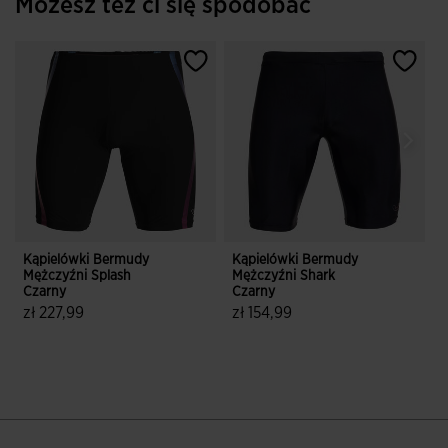
Możesz też ci się spodobać
Kąpielówki Bermudy
Kąpielówki Bermudy
K
Mężczyźni Splash
Mężczyźni Shark
M
Czarny
Czarny
N
zł 227,99
zł 154,99
z
5 z 5 ocen klientów
3,3 z 5 ocen klientów