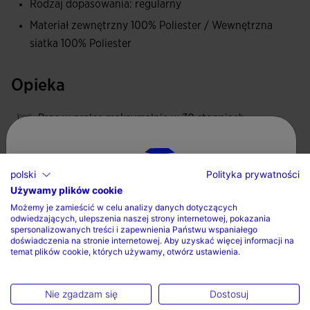
Rodzaj dopasowania: regularny
Materiał zewnętrzny 100% Poliester / Wewnętrzna
Logo Joma na gumowej metce.
siatka 100% Poliester
Opieka
Prac w pralce maksymalnie w 30 stopniach
Nie stosowac wybielacza
Nie suszyc w suszarce bebnowej
polski
Polityka prywatności
Prasowac w maksymalnej temperaturze 110 stopni
Używamy plików cookie
Wybierz kraj oraz język
Możemy je zamieścić w celu analizy danych dotyczących
Nie czyscic chemicznie
odwiedzających, ulepszenia naszej strony internetowej, pokazania
Kraj
spersonalizowanych treści i zapewnienia Państwu wspaniałego
doświadczenia na stronie internetowej. Aby uzyskać więcej informacji na
temat plików cookie, których używamy, otwórz ustawienia.
Polska
Valoraciones (1)
Język
Nie zgadzam się
Dostosuj