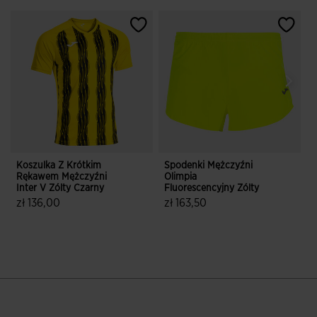
Koszulka Z Krótkim
Spodenki Mężczyźni
Z
Rękawem Mężczyźni
Olimpia
Z
Inter V Zólty Czarny
Fluorescencyjny Zólty
z
zł 136,00
zł 163,50
3,8 z 5 ocen klientów
5 z 5 ocen klientów