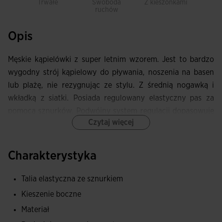
Trwałe
Swoboda
Z kieszonkami
Odpor
ruchów
c
Opis
Męskie kąpielówki z super letnim wzorem. Jest to bardzo
wygodny strój kąpielowy do pływania, noszenia na basen
lub plażę, nie rezygnując ze stylu. Z średnią nogawką i
wkładką z siatki. Posiada regulowany elastyczny pas za
pomocą sznurków. Podwójny system regulacji dopasowuje
Czytaj więcej
się do sylwetki sportowca, jednocześnie zapobiegając
zsunięciom. Dzięki temu możesz pływać bez obaw. Posiada
także boczna kieszeń z lekkiej i elastycznej siateczki, która
Charakterystyka
nie dodaje wagi do szortów. W niej zmieszczą się
niezbędne przedmioty, które chcesz mieć przy sobie poza
Talia elastyczna ze sznurkiem
wodą. Wykonany z materiału odpornego na uszkodzenia
Kieszenie boczne
spowodowane chlorem, co ma na celu wydłużenie
Materiał
trwałości. Z wykończeniem odpornym na wodę i szybkim