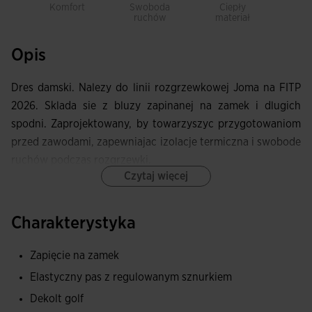
Komfort
Swoboda
Ciepły
Elas
ruchów
materiał
Opis
Dres damski. Nalezy do linii rozgrzewkowej Joma na FITP
2026. Sklada sie z bluzy zapinanej na zamek i dlugich
spodni. Zaprojektowany, by towarzyszyc przygotowaniom
przed zawodami, zapewniajac izolacje termiczna i swobode
ruchów podczas rozgrzewki.
Czytaj więcej
Bluza wyposazona jest w przednie zapiecie na zamek,
wysoki kolnierz z wewnetrznym cover tape oraz perforacje
Charakterystyka
laserowe w strategicznych miejscach, które poprawiaja
wentylacje. Spodnie maja elastyczna talie z regulowanym
Zapięcie na zamek
sznurkiem oraz boczne kieszenie.
Elastyczny pas z regulowanym sznurkiem
Uszyty z tkaniny typu fleece, materialu cieplego i
Dekolt golf