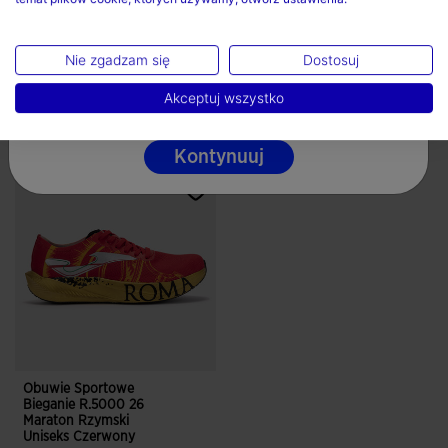
Polska
Nie czyscic chemicznie
Język
Nie zgadzam się
Dostosuj
Polski
Akceptuj wszystko
Skompletuj swój look
Kontynuuj
Obuwie Sportowe
Bieganie R.5000 26
Maraton Rzymski
Uniseks Czerwony