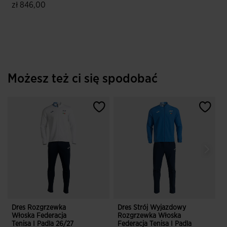
zł 846,00
4,8 z 5 ocen klientów
Możesz też ci się spodobać
Dres Rozgrzewka
Dres Strój Wyjazdowy
D
Włoska Federacja
Rozgrzewka Włoska
Tenisa I Padla 26/27
Federacja Tenisa I Padla
F