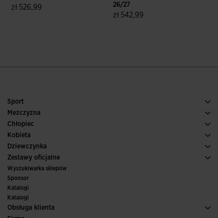
26/27
2
zł 526,99
zł 542,99
3,5 z 5 ocen klientów
3,5 z 5 ocen klientów
Sport
Bieganie
Mezczyzna
Pilka nozna
Buty Meskie
Chłopiec
Paddle
Sport
Zobacz wszystkie ubrania dla chłopców
Kobieta
Tenis
Obuwie Damskie
Dziewczynka
Trail, Bieganie w terenie
Sport
Zobacz wszystkie ubrania dla dziewczynek
Zestawy oficjalne
Pilka nozna
Wyszukiwarka sklepów
Futsal
Sponsor
Komitety i federacje
Katalogi
Wydania specjalne
Katalogi
Obsługa klienta