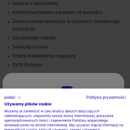
miekkiego, który zapewnia komfort termiczny bez
Spodnie z kieszonkami
ograniczania mobilnosci - idealny do stosowania przed
Komfortowa tkanina z polarem od wewnątrz
zawodami.
Zawiera system wentylacji w obszarach największego
pocenia się
Logo Joma i oficjalne grafiki FITP w druku.
Szczegółowe nadruki
Swoboda ruchów
Rodzaj dopasowania: regularny
100% Poliester
Opieka
Prac w pralce maksymalnie w 30 stopniach
polski
Polityka prywatności
Używamy plików cookie
Nie stosowac wybielacza
Wybierz kraj oraz język
Możemy je zamieścić w celu analizy danych dotyczących
Nie suszyc w suszarce bebnowej
odwiedzających, ulepszenia naszej strony internetowej, pokazania
Kraj
spersonalizowanych treści i zapewnienia Państwu wspaniałego
Prasowac w maksymalnej temperaturze 110 stopni
doświadczenia na stronie internetowej. Aby uzyskać więcej informacji na
temat plików cookie, których używamy, otwórz ustawienia.