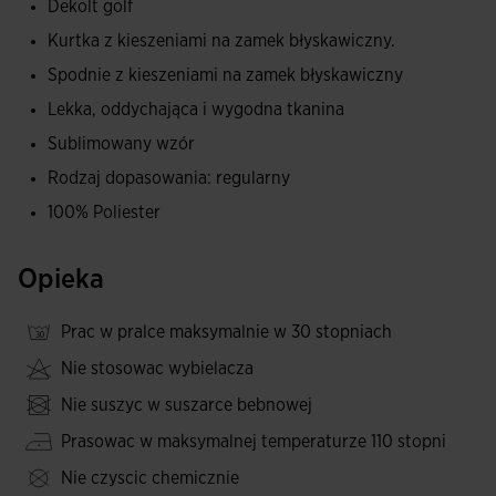
Dekolt golf
Z drugiej strony długie spodnie posiadają system
Kurtka z kieszeniami na zamek błyskawiczny.
podwójnego regulowania z elastycznym pasem i
Spodnie z kieszeniami na zamek błyskawiczny
sznurkami, co pozwala na spersonalizowane i bezpieczne
Lekka, oddychająca i wygodna tkanina
dopasowanie. Dodatkowo, kieszenie z zamkiem
błyskawicznym w spodniach zapewniają łatwe i bezpieczne
Sublimowany wzór
przechowywanie osobistych przedmiotów.
Rodzaj dopasowania: regularny
100% Poliester
Wykonany z wysokiej jakości, lekkiego, oddychającego i
wytrzymałego materiału, ten zestaw jest idealny do
Opieka
zapewnienia maksymalnej wygody podczas intensywnych
treningów, biegów lub codziennych aktywności, wszystko
Prac w pralce maksymalnie w 30 stopniach
to przy zachowaniu swobody ruchu. Haftowane logo Joma.
Nie stosowac wybielacza
Nie suszyc w suszarce bebnowej
Prasowac w maksymalnej temperaturze 110 stopni
Nie czyscic chemicznie