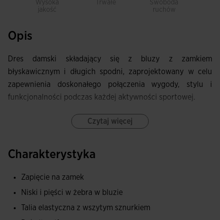
Wysoka
Trwałe
Swoboda
Mat
jakość
ruchów
oddy
Opis
Dres damski składający się z bluzy z zamkiem
błyskawicznym i długich spodni, zaprojektowany w celu
zapewnienia doskonałego połączenia wygody, stylu i
funkcjonalności podczas każdej aktywności sportowej.
Bluza posiada ściągacze na mankietach i dole, co zapewnia
Czytaj więcej
pewne i wygodne dopasowanie, a także kieszenie z
zamkiem błyskawicznym do bezpiecznego
Charakterystyka
przechowywania swoich rzeczy podczas treningu. Pełny
zamek błyskawiczny z osłoną podbródka zapewnia większą
Zapięcie na zamek
wygodę, zapobiegając potencjalnym otarciom podczas
Niski i pięści w żebra w bluzie
użytkowania, a sublimowany wzór na rękawach dodaje
Talia elastyczna z wszytym sznurkiem
nowoczesnego i charakterystycznego akcentu.