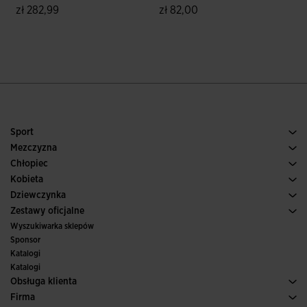
zł 282,99
zł 82,00
z
4,4 z 5 ocen klientów
4,9 z 5 ocen klientów
Sport
Bieganie
Mezczyzna
Pilka nozna
Buty Meskie
Chłopiec
Paddle
Sport
Zobacz wszystkie ubrania dla chłopców
Kobieta
Tenis
Obuwie Damskie
Dziewczynka
Trail, Bieganie w terenie
Sport
Zobacz wszystkie ubrania dla dziewczynek
Zestawy oficjalne
Pilka nozna
Wyszukiwarka sklepów
Futsal
Sponsor
Komitety i federacje
Katalogi
Wydania specjalne
Katalogi
Obsługa klienta
Warunki Zakupu
Firma