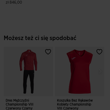
zł 846,00
4,8 z 5 ocen klientów
Możesz też ci się spodobać
Dres Mężczyźni
Koszulka Bez Rękawów
D
Championship VIII
Kobiety Championship
C
Czerwony Czarny
VIII Czerwony