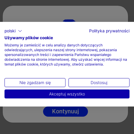
Valoraciones (1)
polski
Polityka prywatności
Używamy plików cookie
Wybierz kraj oraz język
Możemy je zamieścić w celu analizy danych dotyczących
odwiedzających, ulepszenia naszej strony internetowej, pokazania
Kraj
spersonalizowanych treści i zapewnienia Państwu wspaniałego
doświadczenia na stronie internetowej. Aby uzyskać więcej informacji na
temat plików cookie, których używamy, otwórz ustawienia.
Polska
Język
Nie zgadzam się
Dostosuj
Polski
Akceptuj wszystko
Kontynuuj