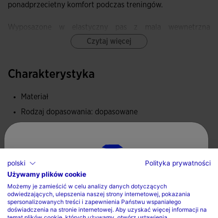
ponadprzecietny komfort podczas treningów.
Wyposazone w elastyczny pas z mala wewnetrzna
kieszonka.
Czytaj więcej
Dzieki systemowi plaskich szwów FLATLOCK te legginsy
Charakterystyka
minimalizuja otarcia i zapobiegaja podraznieniom skóry.
Materiał
Oferuja wyjatkowa elastycznosc i miekkosc, zapewniajac
swobode ruchu oraz ergonomiczne dopasowanie.
Rodzaj dopasowania: dopasowane
100% Poliester
Logo Joma haftowane.
Opieka
polski
Polityka prywatności
Używamy plików cookie
Wybierz kraj oraz język
Prac w pralce maksymalnie w 30 stopniach
Możemy je zamieścić w celu analizy danych dotyczących
odwiedzających, ulepszenia naszej strony internetowej, pokazania
Nie stosowac wybielacza
Kraj
spersonalizowanych treści i zapewnienia Państwu wspaniałego
doświadczenia na stronie internetowej. Aby uzyskać więcej informacji na
Nie suszyc w suszarce bebnowej
temat plików cookie, których używamy, otwórz ustawienia.