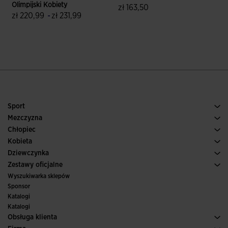
Olimpijski Kobiety
zł 163,50
z
zł 220,99
-
zł 231,99
5 z 5 ocen klientów
5 z 5 ocen klientów
Sport
Bieganie
Mezczyzna
Pilka nozna
Buty Meskie
Chłopiec
Paddle
Sport
Zobacz wszystkie ubrania dla chłopców
Kobieta
Tenis
Obuwie Damskie
Dziewczynka
Trail, Bieganie w terenie
Sport
Zobacz wszystkie ubrania dla dziewczynek
Zestawy oficjalne
Pilka nozna
Wyszukiwarka sklepów
Futsal
Sponsor
Komitety i federacje
Katalogi
Wydania specjalne
Katalogi
Obsługa klienta