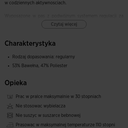
w codziennych aktywnosciach.
Wyposazone w pas z podwójnym systemem regulacji za
pomoca tasmy elastycznej i sznurków, co gwarantuje
Czytaj więcej
komfortowe i spersonalizowane dopasowanie.
Charakterystyka
Posiadaja kieszenie boczne, tylne oraz kieszen typu cargo
na udzie dla wiekszej praktycznosci.
Rodzaj dopasowania: regularny
Wykonane z wysokiej jakosci, komfortowej, cieplej i
53% Bawełna, 47% Poliester
elastycznej tkaniny, oferujacej miekkosc w kontakcie ze
skóra, swobode ruchów i izolacje, dzieki czemu sa idealne
Opieka
do codziennego uzytku.
Prac w pralce maksymalnie w 30 stopniach
Logo Joma w silikonie.
Nie stosowac wybielacza
Nie suszyc w suszarce bebnowej
Prasowac w maksymalnej temperaturze 110 stopni