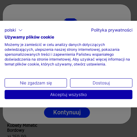
Nie czyscic chemicznie
polski
Polityka prywatności
Używamy plików cookie
Wybierz kraj oraz język
Skompletuj swój look
Możemy je zamieścić w celu analizy danych dotyczących
odwiedzających, ulepszenia naszej strony internetowej, pokazania
Kraj
spersonalizowanych treści i zapewnienia Państwu wspaniałego
doświadczenia na stronie internetowej. Aby uzyskać więcej informacji na
temat plików cookie, których używamy, otwórz ustawienia.
Polska
Język
Nie zgadzam się
Dostosuj
Polski
Akceptuj wszystko
Kontynuuj
Bluza Z Kapturem
Kobiety Mimetic
Bordowy