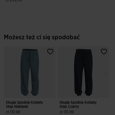
zł 259,99
4,5 z 5 ocen klientów
Możesz też ci się spodobać
Długie Spodnie Kobiety
Długie Spodnie Kobiety
D
Step Niebieski
Step Czarny
U
zł 131,99
zł 131,99