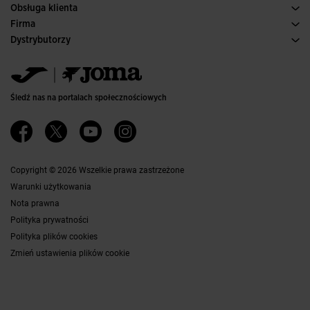
Obsługa klienta
Warunki Zakupu
Firma
Transport i dostawa
Historia
Dystrybutorzy
Zwroty
Kodeks Postępowania
Magazyn dystrybutorów
Przewodnik po Rozmiarach
Kanał etyczny
Jomanet
Najczęściej zadawane pytania
Polityka jakości i ochrony środowiska
Obszar marketingu
Kontakt
Pracuj z Nami
Skontaktuj się
Śledź nas na portalach społecznościowych
Dostępność
Partnerzy
Ethics Channel
Copyright © 2026 Wszelkie prawa zastrzeżone
Warunki użytkowania
Nota prawna
Polityka prywatności
Polityka plików cookies
Zmień ustawienia plików cookie