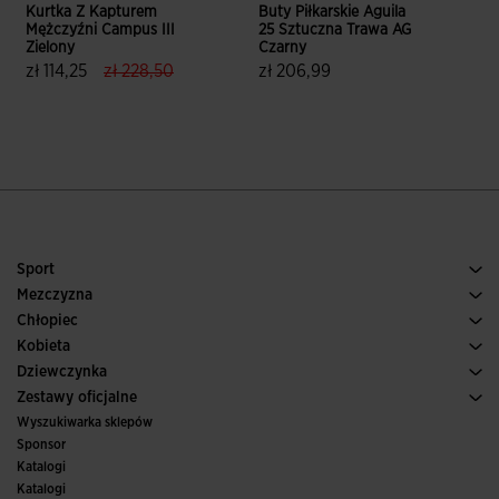
Kurtka Z Kapturem
Buty Piłkarskie Aguila
B
Mężczyźni Campus III
25 Sztuczna Trawa AG
M
Zielony
Czarny
B
label.price.reduced.from
label.price.to
zł 114,25
zł 228,50
zł 206,99
5 z 5 ocen klientów
3,3 z 5 ocen klientów
Sport
Bieganie
Mezczyzna
Pilka nozna
Buty Meskie
Chłopiec
Paddle
Sport
Zobacz wszystkie ubrania dla chłopców
Kobieta
Tenis
Obuwie Damskie
Dziewczynka
Trail, Bieganie w terenie
Sport
Zobacz wszystkie ubrania dla dziewczynek
Zestawy oficjalne
Pilka nozna
Wyszukiwarka sklepów
Futsal
Sponsor
Komitety i federacje
Katalogi
Wydania specjalne
Katalogi