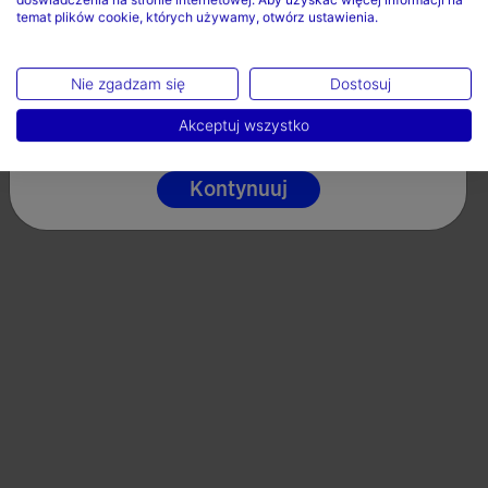
temat plików cookie, których używamy, otwórz ustawienia.
Polska
Prędkość
Język
Nie zgadzam się
Dostosuj
Polski
Akceptuj wszystko
Valoraciones (7)
Kontynuuj