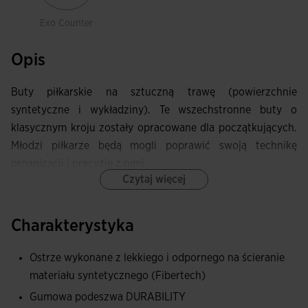
Exo Counter
Opis
Buty piłkarskie na sztuczną trawę (powierzchnie
syntetyczne i wykładziny). Te wszechstronne buty o
klasycznym kroju zostały opracowane dla początkujących.
Młodzi piłkarze będą mogli poprawić swoją technikę
organizacji i precyzję z nimi.
Czytaj więcej
Cholewka wykonana z bardziej dostępnego materiału
syntetycznego, który zapewnia zarówno wytrzymałość, jak
Charakterystyka
i lekkość.
Ostrze wykonane z lekkiego i odpornego na ścieranie
Tylny kontrfors EXO COUNTER zapewnia stabilność
materiału syntetycznego (Fibertech)
podczas zmiany kierunku.
Gumowa podeszwa DURABILITY