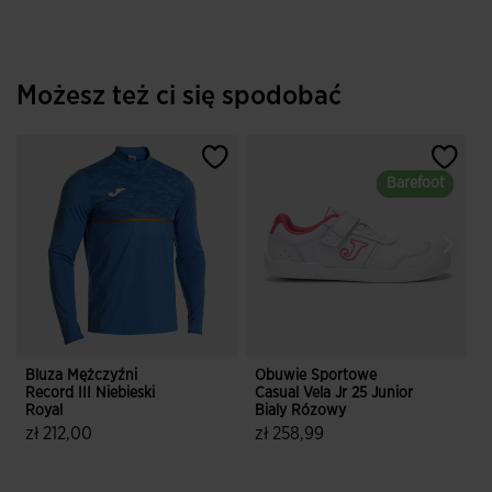
Możesz też ci się spodobać
Barefoot
Barefoot
Bluza Mężczyźni
Obuwie Sportowe
Record III Niebieski
Casual Vela Jr 25 Junior
R
Royal
Bialy Rózowy
z
zł 212,00
zł 258,99
4,6 z 5 ocen klientów
4,3 z 5 ocen klientów