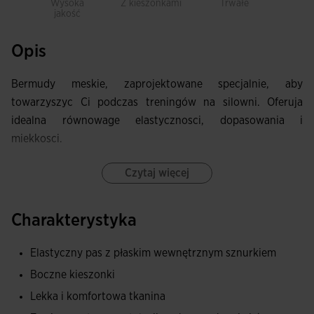
Wysoka
Z kieszonkami
Trwałe
Sw
jakość
ru
Opis
Bermudy meskie, zaprojektowane specjalnie, aby
towarzyszyc Ci podczas treningów na silowni. Oferuja
idealna równowage elastycznosci, dopasowania i
miekkosci.
Posiadaja boczne rozciecia sprzyjajace swobodzie ruchów
Czytaj więcej
oraz elastyczny pas z wewnetrznymi plaskimi troczkami,
które zapewniaja wygodne i indywidualne dopasowanie.
Charakterystyka
Laserowo ciete perforacje w strategicznych strefach
poprawiaja wentylacje i pomagaja zmniejszyc tarcie,
Elastyczny pas z płaskim wewnętrznym sznurkiem
zwiekszajac komfort podczas aktywnosci.
Boczne kieszonki
Zawieraja praktyczna boczna kieszen bez zamka, idealna
Lekka i komfortowa tkanina
do przenoszenia drobnych przedmiotów, takich jak telefon,