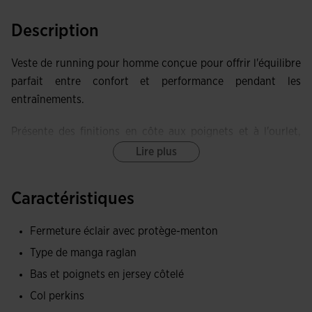
Description
Veste de running pour homme conçue pour offrir l'équilibre
parfait entre confort et performance pendant les
entraînements.
Présente des finitions en côte aux poignets et à l'ourlet,
assurant une meilleure adhérence et empêchant le passage
Lire plus
de l'air froid.
Caractéristiques
Les manches raglan sont pensées pour améliorer le confort
et la liberté de mouvement, permettant à l'athlète
Fermeture éclair avec protège-menton
d'effectuer tout type d'activité physique sans restriction.
Type de manga raglan
De plus, la fermeture à glissière intégrale facilite
l'ajustement du vêtement selon les besoins de ventilation et
Bas et poignets en jersey côtelé
intègre un protège-menton pour éviter les frottements.
Col perkins