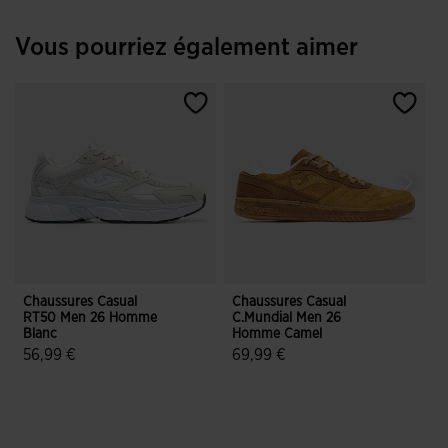
Vous pourriez également aimer
Chaussures Casual
Chaussures Casual
C
RT50 Men 26 Homme
C.Mundial Men 26
Blanc
Homme Camel
N
56,99 €
69,99 €
4,5 sur 5 Évaluation du client
3,1 sur 5 Évaluation du client