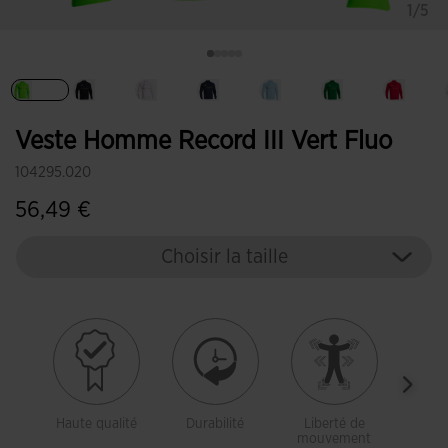
1/5
Sélectionné
Veste Homme Record III Vert Fluo
104295.020
56,49 €
Choisir la taille
Haute qualité
Durabilité
Liberté de
Tiss
mouvement