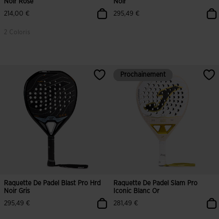
Noir Rose
Noir
214,00 €
295,49 €
2 Coloris
3,5 sur 5 Évaluation du client
4,6 sur 5 Évaluation du client
Prochainement
Prochainement
Raquette De Padel Blast Pro Hrd
Raquette De Padel Slam Pro
Noir Gris
Iconic Blanc Or
295,49 €
281,49 €