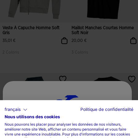
Veste À Capuche Homme Soft
Maillot Manches Courtes Homme
Gris
Soft Noir
35,01 €
20,00 €
2 Coloris
3 Coloris
français
Politique de confidentialité
Nous utilisons des cookies
Sélectionnez un pays et une langue
Nous pouvons les placer pour analyser les données de nos visiteurs,
améliorer notre site Web, afficher un contenu personnalisé et vous faire
Pays
vivre une expérience inoubliable. Pour plus d'informations sur les cookies