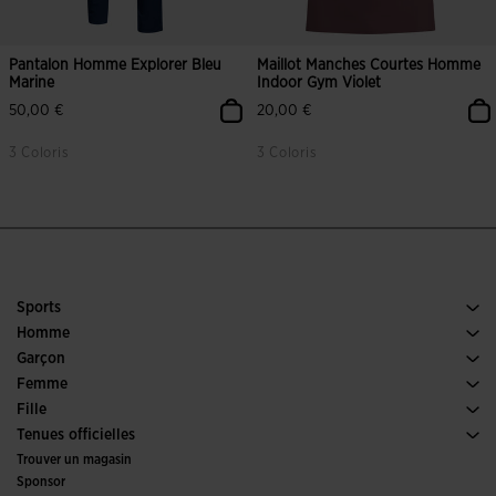
Pantalon Homme Explorer Bleu
Maillot Manches Courtes Homme
Marine
Indoor Gym Violet
50,00 €
20,00 €
3 Coloris
3 Coloris
Sports
Running
Homme
Football
Chaussures Homme
Garçon
Padel
Sports
Voir tous les vêtements Garçon
Femme
Tennis
Chaussures Femme
Fille
Trail Running
Sports
Voir tous les vêtements Fille
Tenues officielles
Football
Trouver un magasin
Futsal
Sponsor