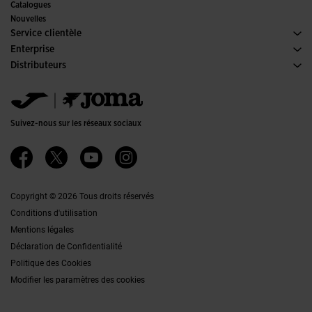
Comités et fédérations
Catalogues
Éditions Spéciales
Nouvelles
Service clientèle
Conditions de Vente
Enterprise
Transport-et-livraison
Histoire
Distributeurs
Retours
Code de Conduite
Entrepôt distributeurs
Guide de taille
Canal éthique
Jomanet
FAQs
Politique de qualité et d'environnement
Service Marketing
Contacter
Emplois
Contacter
Suivez-nous sur les réseaux sociaux
Accessibilité
Affiliates
Ethics Channel
Copyright © 2026 Tous droits réservés
Conditions d'utilisation
Mentions légales
Déclaration de Confidentialité
Politique des Cookies
Modifier les paramètres des cookies