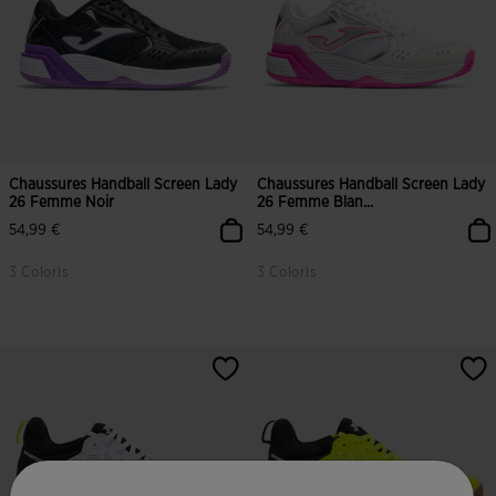
Chaussures Handball Screen Lady
Chaussures Handball Screen Lady
26 Femme Noir
26 Femme Blan...
54,99 €
54,99 €
3 Coloris
3 Coloris
4,9 sur 5 Évaluation du client
5 sur 5 Évaluation du client