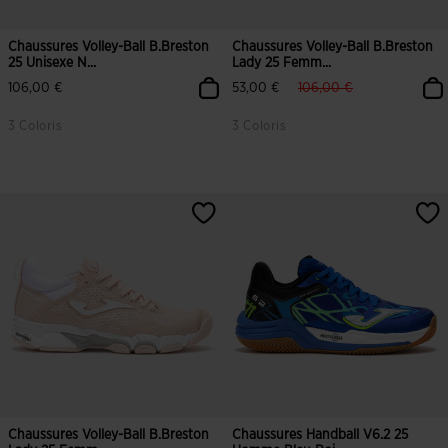
Chaussures Volley-Ball B.Breston
Chaussures Volley-Ball B.Breston
25 Unisexe N...
Lady 25 Femm...
label.price.reduced.from
label.price.to
106,00 €
53,00 €
106,00 €
3 Coloris
3 Coloris
4,4 sur 5 Évaluation du client
4 sur 5 Évaluation du client
Chaussures Volley-Ball B.Breston
Chaussures Handball V6.2 25