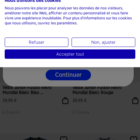
Nous utilisons des cookies
Sélectionnez un pays et une langue
Nous pouvons les placer pour analyser les données de nos visiteurs,
améliorer notre site Web, afficher un contenu personnalisé et vous faire
Pays
vivre une expérience inoubliable. Pour plus d'informations sur les cookies
que nous utilisons, ouvrez les paramètres.
La France
Langue
Refuser
Non, ajuster
Français
Accepter tout
Continuer
Veste Junior Futbol Retro
Veste Junior Futbol Retro
Mundial Blanc Bleu ...
Mundial Blanc Rouge
29,95 €
29,95 €
6 Coloris
6 Coloris