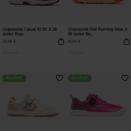
Chaussures Casual Rt 50 Jr 26
Chaussures Trail Running Sima Jr
Junior Rose
26 Junior Be...
34,99 €
41,99 €
4 Coloris
3 Coloris
Barefoot
Barefoot
Barefoot
Barefoot