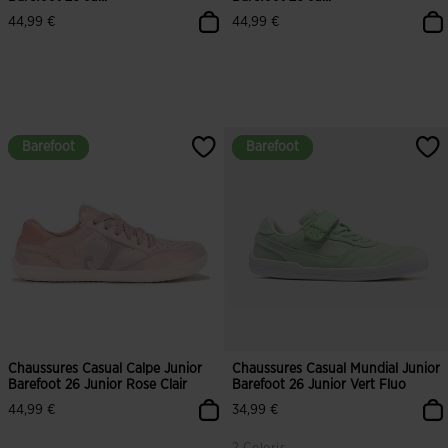
44,99 €
44,99 €
Barefoot
Barefoot
Barefoot
Barefoot
Chaussures Casual Calpe Junior
Chaussures Casual Mundial Junior
Barefoot 26 Junior Rose Clair
Barefoot 26 Junior Vert Fluo
44,99 €
34,99 €