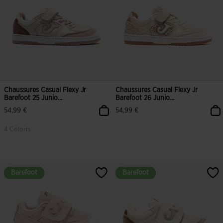
Chaussures Casual Flexy Jr
Chaussures Casual Flexy Jr
Barefoot 25 Junio...
Barefoot 26 Junio...
54,99 €
54,99 €
4 Coloris
3,2 sur 5 Évaluation du client
3,9 sur 5 Évaluation du client
Barefoot
Barefoot
Barefoot
Barefoot