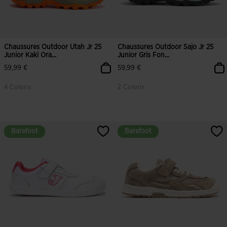
Chaussures Outdoor Utah Jr 25
Chaussures Outdoor Sajo Jr 25
Junior Kaki Ora...
Junior Gris Fon...
59,99 €
59,99 €
4 Coloris
2 Coloris
4,8 sur 5 Évaluation du client
4,2 sur 5 Évaluation du client
Barefoot
Barefoot
Barefoot
Barefoot