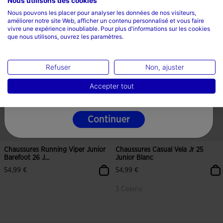
Nous utilisons des cookies
Sélectionnez un pays et une langue
Nous pouvons les placer pour analyser les données de nos visiteurs,
améliorer notre site Web, afficher un contenu personnalisé et vous faire
Pays
vivre une expérience inoubliable. Pour plus d'informations sur les cookies
5 sur 5 Évaluation du client
3,9 sur 5 Évaluation du client
que nous utilisons, ouvrez les paramètres.
Barefoot
Barefoot
Barefoot
Barefoot
La France
Langue
Refuser
Non, ajuster
Français
Accepter tout
Continuer
Chaussures Running Viper Junior
Chaussures Casual Vela Jr 25
Barefoot 26 J...
Junior Blanc
54,99 €
54,99 €
3 Coloris