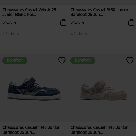
Chaussures Casual Vela Jr 25
Chaussures Casual Rt50 Junior
Junior Blanc Ros...
Barefoot 25 Jun...
54,99 €
54,99 €
3 Coloris
4 Coloris
4,3 sur 5 Évaluation du client
5 sur 5 Évaluation du client
Barefoot
Barefoot
Barefoot
Barefoot
Chaussures Casual 1448 Junior
Chaussures Casual 1448 Junior
Barefoot 25 Jun...
Barefoot 25 Jun...