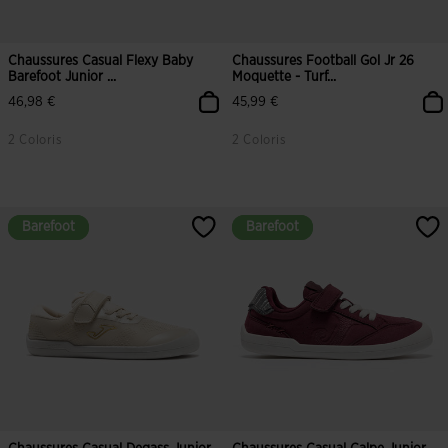
Chaussures Casual Flexy Baby
Chaussures Football Gol Jr 26
Barefoot Junior ...
Moquette - Turf...
46,98 €
45,99 €
2 Coloris
2 Coloris
3,1 sur 5 Évaluation du client
5 sur 5 Évaluation du client
Barefoot
Barefoot
Barefoot
Barefoot