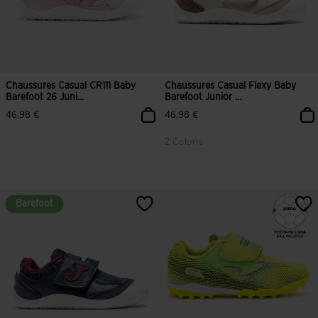
Chaussures Casual CR111 Baby
Chaussures Casual Flexy Baby
Barefoot 26 Juni...
Barefoot Junior ...
46,98 €
46,98 €
2 Coloris
3,7 sur 5 Évaluation du client
4,2 sur 5 Évaluation du client
Barefoot
Barefoot