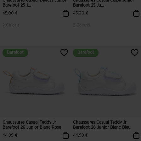
Chaussures Casual Degass Junior
Chaussures Casual Calpe Junior
Barefoot 25 J...
Barefoot 25 Ju...
45,00 €
45,00 €
2 Coloris
2 Coloris
5 sur 5 Évaluation du client
3,3 sur 5 Évaluation du client
Barefoot
Barefoot
Barefoot
Barefoot
Chaussures Casual Teddy Jr
Chaussures Casual Teddy Jr
Barefoot 26 Junior Blanc Rose
Barefoot 26 Junior Blanc Bleu
44,99 €
44,99 €