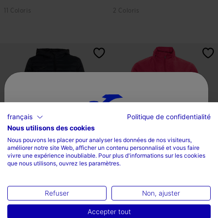
11 Coloris
2 Coloris
5 sur 5 Évaluation du client
3,5 sur 5 Évaluation du client
français
Politique de confidentialité
Nous utilisons des cookies
Sélectionnez un pays et une langue
Nous pouvons les placer pour analyser les données de nos visiteurs,
améliorer notre site Web, afficher un contenu personnalisé et vous faire
Pays
vivre une expérience inoubliable. Pour plus d'informations sur les cookies
Veste Légère Femme Urban V
Imperméable Femme Galia
que nous utilisons, ouvrez les paramètres.
La France
Noir
Fuchsia
52,01 €
31,80 €
Langue
Refuser
Non, ajuster
5 Coloris
9 Coloris
Français
Accepter tout