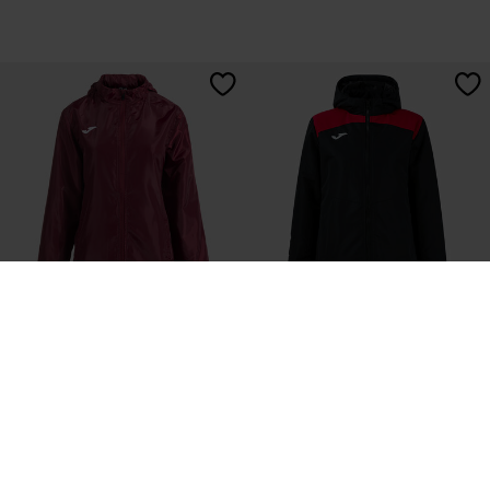
Imperméable Femme Rain
Anorak Femme Trivor II Noir
Bordeaux
Rouge
34,00 €
77,50 €
12 Coloris
11 Coloris