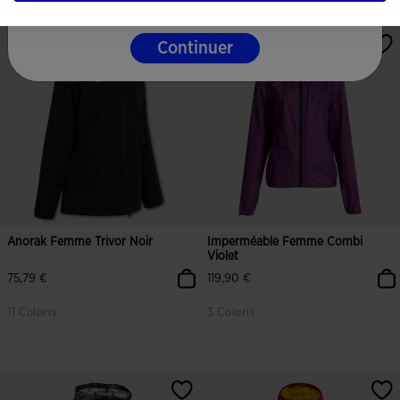
4,3 sur 5 Évaluation du client
4,3 sur 5 Évaluation du client
Continuer
Anorak Femme Trivor Noir
Imperméable Femme Combi
Violet
75,79 €
119,90 €
11 Coloris
3 Coloris
3,5 sur 5 Évaluation du client
4,8 sur 5 Évaluation du client