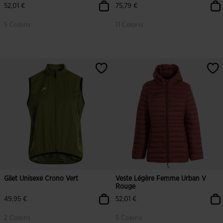
52,01 €
75,79 €
5 Coloris
11 Coloris
4,9 sur 5 Évaluation du client
3,1 sur 5 Évaluation du client
Gilet Unisexe Crono Vert
Veste Légère Femme Urban V
Rouge
49,95 €
52,01 €
2 Coloris
5 Coloris