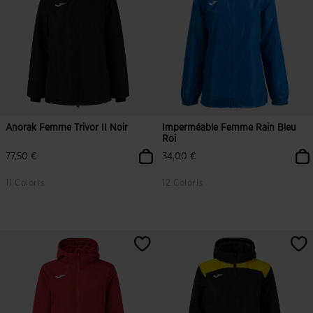
Anorak Femme Trivor II Noir
Imperméable Femme Rain Bleu
Roi
77,50 €
34,00 €
11 Coloris
12 Coloris
3,1 sur 5 Évaluation du client
4,2 sur 5 Évaluation du client