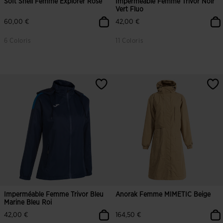
Soft Shell Femme Explorer Rose
Imperméable Femme Trivor Noir
Vert Fluo
60,00 €
42,00 €
6 Coloris
11 Coloris
4,8 sur 5 Évaluation du client
4,2 sur 5 Évaluation du client
Imperméable Femme Trivor Bleu
Anorak Femme MIMETIC Beige
Marine Bleu Roi
42,00 €
164,50 €