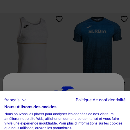
5 sur 5 Évaluation du client
5 sur 5 Évaluation du client
Débardeur Sans Manches Homme
Maillot Manches Courtes Seriban
Record III Blanc
Athletics Fed...
35,01 €
35,01 €
français
Politique de confidentialité
Nous utilisons des cookies
Sélectionnez un pays et une langue
11 Coloris
Nous pouvons les placer pour analyser les données de nos visiteurs,
améliorer notre site Web, afficher un contenu personnalisé et vous faire
Pays
vivre une expérience inoubliable. Pour plus d'informations sur les cookies
que nous utilisons, ouvrez les paramètres.
5 sur 5 Évaluation du client
5 sur 5 Évaluation du client