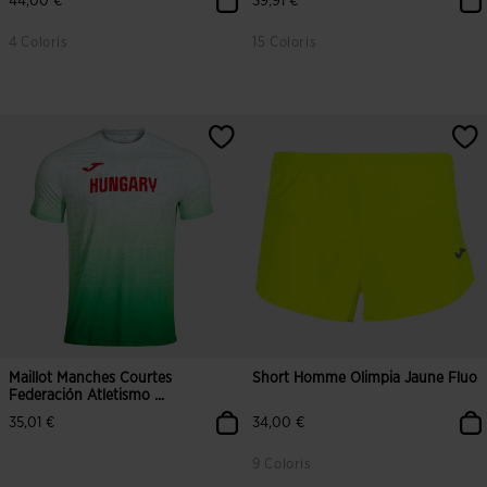
44,00 €
39,91 €
4 Coloris
15 Coloris
4,6 sur 5 Évaluation du client
4 sur 5 Évaluation du client
Maillot Manches Courtes
Short Homme Olimpia Jaune Fluo
Federación Atletismo ...
35,01 €
34,00 €
9 Coloris