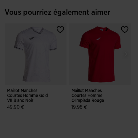
Vous pourriez également aimer
Maillot Manches
Maillot Manches
Courtes Homme Gold
Courtes Homme
C
VII Blanc Noir
Olimpiada Rouge
49,90 €
19,98 €
3
5 sur 5 Évaluation du client
3,6 sur 5 Évaluation du client