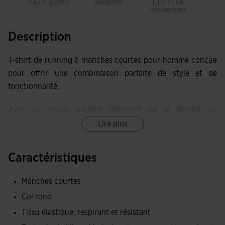
Haute qualité
Durabilité
Liberté de
Res
mouvement
Description
T-shirt de running à manches courtes pour homme conçue
pour offrir une combinaison parfaite de style et de
fonctionnalité.
Avec un design sublimé attrayant sur le devant, ce
vêtement se distingue non seulement par son apparence
Lire plus
moderne, mais aussi par ses performances dans des
conditions d'activité intense.
Caractéristiques
Le ruban de col ajoute une touche de détail et renforce la
Manches courtes
zone du cou, assurant un ajustement confortable et
Col rond
durable.
Tissu élastique, respirant et résistant
Fabriqué dans un tissu de qualité, le t-shirt garantit une