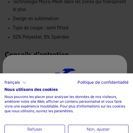
Technologie Micro-Mesh dans les zones qui transpirent
excellente respirabilité et élasticité, permettant au corps de
le plus
rester frais et sec pendant les entraînements intenses. Le
Design en sublimation
tissu en mesh papillon offre une texture douce et légère qui
Type de coupe : semi fitted
s'adapte parfaitement au corps, offrant une liberté de
mouvement sans restrictions.
92% Polyester, 8% Spandex
Logo Joma en impression.
Conseils d’entretien
Laver à la machine à 30 degrés ou moins
Ne pas utiliser de javel
français
Politique de confidentialité
Ne pas mettre au sèche-linge
Nous utilisons des cookies
Sélectionnez un pays et une langue
Nous pouvons les placer pour analyser les données de nos visiteurs,
Repasser à une température maximum de 110 degrés
améliorer notre site Web, afficher un contenu personnalisé et vous faire
Pays
vivre une expérience inoubliable. Pour plus d'informations sur les cookies
Ne pas nettoyer à sec
que nous utilisons, ouvrez les paramètres.
La France
Langue
Refuser
Non, ajuster