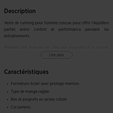
Description
Veste de running pour homme conçue pour offrir l'équilibre
parfait entre confort et performance pendant les
entraînements.
Présente des finitions en côte aux poignets et à l'ourlet,
assurant une meilleure adhérence et empêchant le passage
Lire plus
de l'air froid.
Caractéristiques
Les manches raglan sont pensées pour améliorer le confort
et la liberté de mouvement, permettant à l'athlète
Fermeture éclair avec protège-menton
d'effectuer tout type d'activité physique sans restriction.
Type de manga raglan
De plus, la fermeture à glissière intégrale facilite
l'ajustement du vêtement selon les besoins de ventilation et
Bas et poignets en jersey côtelé
intègre un protège-menton pour éviter les frottements.
Col perkins