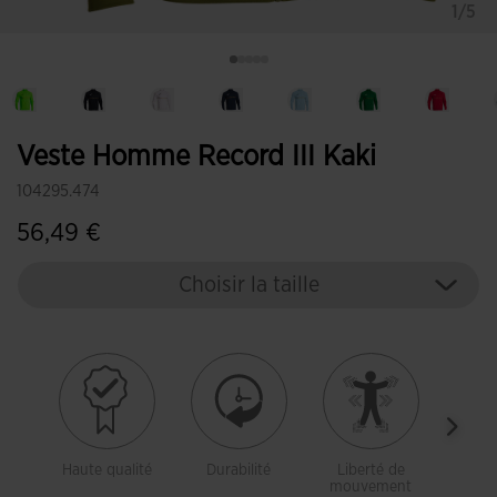
1/5
Veste Homme Record III Kaki
104295.474
56,49 €
Choisir la taille
Haute qualité
Durabilité
Liberté de
Tiss
mouvement