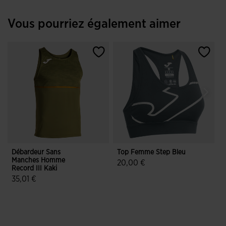
Vous pourriez également aimer
Débardeur Sans
Top Femme Step Bleu
Manches Homme
B
20,00 €
Record III Kaki
4,1 sur 5 Évaluation du client
35,01 €
3,1 sur 5 Évaluation du client