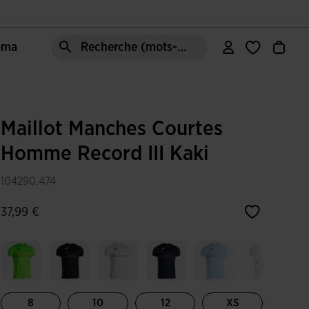
Joma
Recherche (mots-clés, etc.)
Maillot Manches Courtes
Homme Record III Kaki
104290.474
37,99 €
8
10
12
XS