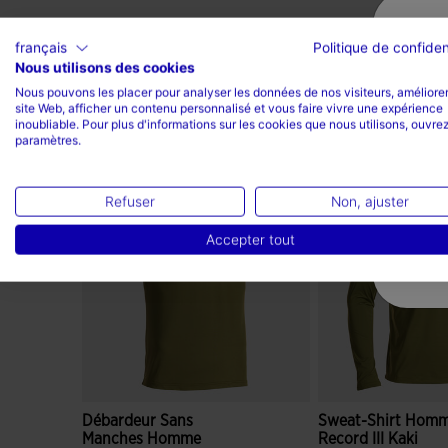
français
Politique de confiden
Nous utilisons des cookies
Nous pouvons les placer pour analyser les données de nos visiteurs, améliorer
site Web, afficher un contenu personnalisé et vous faire vivre une expérience
inoubliable. Pour plus d'informations sur les cookies que nous utilisons, ouvrez
Complétez le look
paramètres.
Refuser
Non, ajuster
Accepter tout
Débardeur Sans
Sweat-Shirt Hom
Manches Homme
Record III Kaki