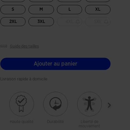
S
M
L
XL
4XL
5XL
2XL
3XL
guide des tailles
Ajouter au panier
Livraison rapide à domicile
Haute qualité
Durabilité
Liberté de
Respiran
mouvement