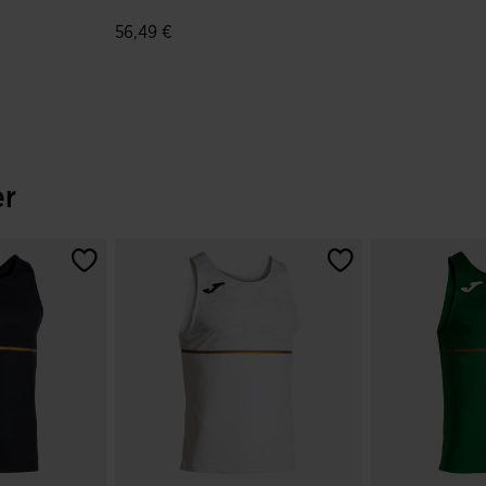
56,49 €
n du client
4,5 sur 5 Évaluation du client
er