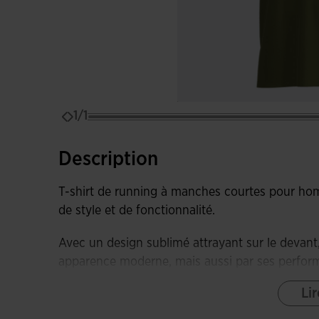
1/1
Description
T-shirt de running à manches courtes pour ho
de style et de fonctionnalité.
Avec un design sublimé attrayant sur le devan
apparence moderne, mais aussi par ses perform
Lir
Le ruban de col ajoute une touche de détail et
confortable et durable.