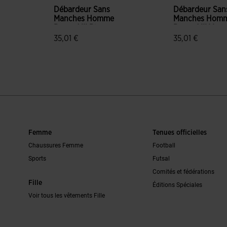
Débardeur Sans
Débardeur San
Manches Homme
Manches Hom
Record III Blanc
Record III Vert
35,01 €
35,01 €
n du client
5 sur 5 Évaluation du client
3,5 sur 5 Évalu
Femme
Tenues officielles
Chaussures Femme
Football
Sports
Futsal
Comités et fédérations
Fille
Éditions Spéciales
Voir tous les vêtements Fille