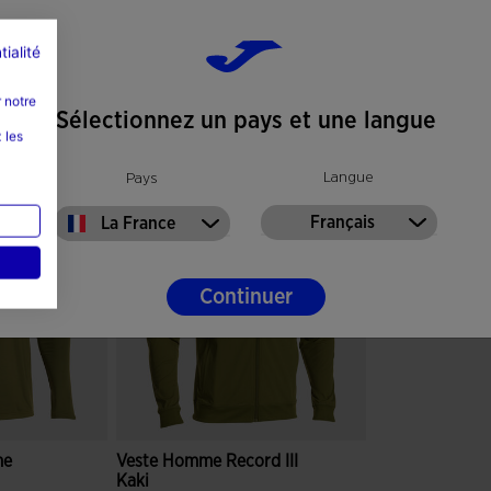
tialité
 notre
Sélectionnez un pays et une langue
 les
Langue
Pays
Français
La France
Continuer
me
Veste Homme Record III
Kaki