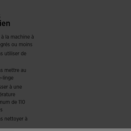
ntit une excellente respirabilité et élasticité,
s
ant les entraînements intenses. Le tissu en mesh
ien
'adapte parfaitement au corps, offrant une liberté
 à la machine à
grés ou moins
s utiliser de
s mettre au
-linge
ser à une
rature
mum de 110
és
s nettoyer à