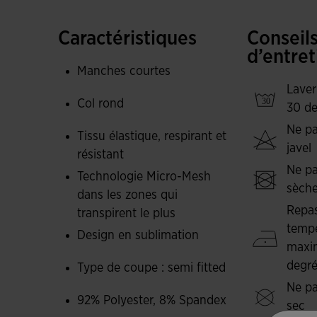
Fabriqué dans un tissu de qualité, le t-shirt gara
Caractéristiques
Conseil
permettant au corps de rester frais et sec pend
d’entret
papillon offre une texture douce et légère qui s
Manches courtes
de mouvement sans restrictions.
Laver
Col rond
30 de
Logo Joma en impression.
Ne pa
Tissu élastique, respirant et
javel
résistant
Ne pa
Technologie Micro-Mesh
sèche
dans les zones qui
Repas
transpirent le plus
tempé
Design en sublimation
maxi
degr
Type de coupe : semi fitted
Ne pa
92% Polyester, 8% Spandex
sec