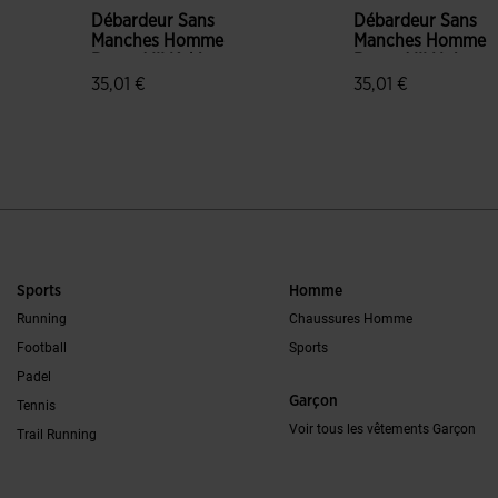
Débardeur Sans
Débardeur Sans
Manches Homme
Manches Homme
Record III Kaki
Record III Noir
35,01 €
35,01 €
3,1 sur 5 Évaluation du client
4,7 sur 5 Évaluatio
Sports
Homme
Running
Chaussures Homme
Football
Sports
Padel
Garçon
Tennis
Voir tous les vêtements Garçon
Trail Running