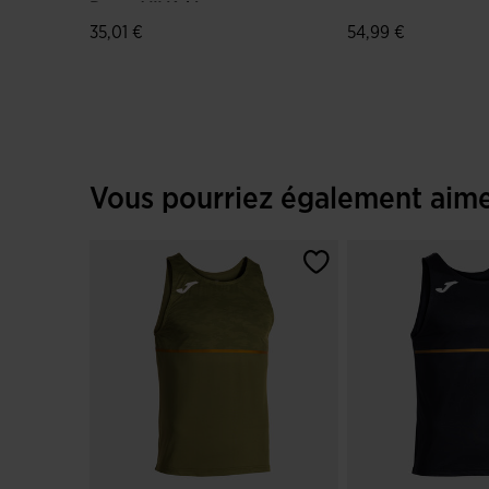
Record III Kaki
35,01 €
54,99 €
3,1 sur 5 Évaluation du client
3,4 sur 5 Évaluatio
Vous pourriez également aim