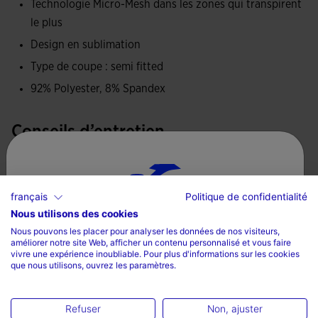
Technologie Micro-Mesh dans les zones qui transpirent
excellente respirabilité et élasticité, permettant au corps de
le plus
rester frais et sec pendant les entraînements intenses. Le
Design en sublimation
tissu en mesh papillon offre une texture douce et légère qui
Type de coupe : semi fitted
s'adapte parfaitement au corps, offrant une liberté de
mouvement sans restrictions.
92% Polyester, 8% Spandex
Logo Joma en impression.
Conseils d’entretien
Laver à la machine à 30 degrés ou moins
Ne pas utiliser de javel
français
Politique de confidentialité
Ne pas mettre au sèche-linge
Nous utilisons des cookies
Sélectionnez un pays et une langue
Nous pouvons les placer pour analyser les données de nos visiteurs,
Repasser à une température maximum de 110 degrés
améliorer notre site Web, afficher un contenu personnalisé et vous faire
Pays
vivre une expérience inoubliable. Pour plus d'informations sur les cookies
Ne pas nettoyer à sec
que nous utilisons, ouvrez les paramètres.
La France
Langue
Refuser
Non, ajuster