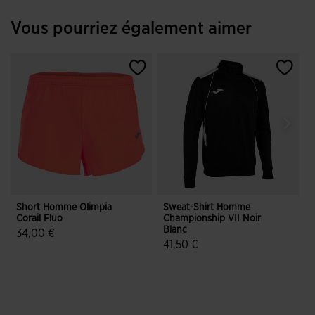
Vous pourriez également aimer
Short Homme Olimpia
Sweat-Shirt Homme
Corail Fluo
Championship VII Noir
W
Blanc
34,00 €
41,50 €
5 sur 5 Évaluation du client
3,6 sur 5 Évaluation du client