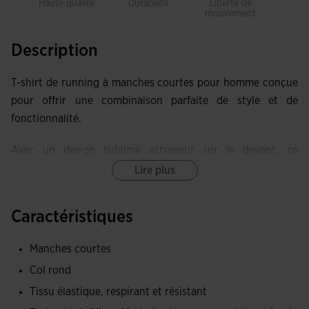
Haute qualité
Durabilité
Liberté de
Res
mouvement
Description
T-shirt de running à manches courtes pour homme conçue
pour offrir une combinaison parfaite de style et de
fonctionnalité.
Avec un design sublimé attrayant sur le devant, ce
vêtement se distingue non seulement par son apparence
Lire plus
moderne, mais aussi par ses performances dans des
conditions d'activité intense.
Caractéristiques
Le ruban de col ajoute une touche de détail et renforce la
Manches courtes
zone du cou, assurant un ajustement confortable et
Col rond
durable.
Tissu élastique, respirant et résistant
Fabriqué dans un tissu de qualité, le t-shirt garantit une