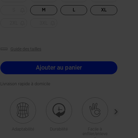
S
M
L
XL
2XL
3XL
guide des tailles
Ajouter au panier
Livraison rapide à domicile
Adaptabilité
Durabilité
Facile à
Liberté 
enfiler/enleve
mouveme