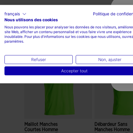
français
Politique de confiden
Nous utilisons des cookies
Nous pouvons les placer pour analyser les données de nos visiteurs, améliorer
site Web, afficher un contenu personnalisé et vous faire vivre une expérience
inoubliable. Pour plus d'informations sur les cookies que nous utilisons, ouvrez
Complétez le look
paramètres.
Refuser
Non, ajuster
Accepter tout
Maillot Manches
Débardeur Sans
Courtes Homme
Manches Homme