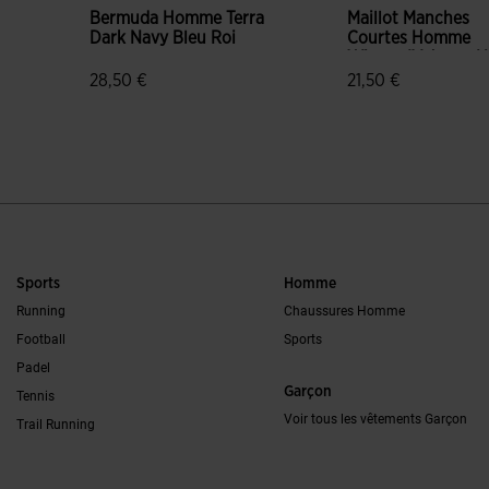
Bermuda Homme Terra
Maillot Manches
Dark Navy Bleu Roi
Courtes Homme
Winner IV Jaune N
28,50 €
21,50 €
5 sur 5 Évaluation du client
4,7 sur 5 Évaluatio
Sports
Homme
Running
Chaussures Homme
Football
Sports
Padel
Garçon
Tennis
Voir tous les vêtements Garçon
Trail Running