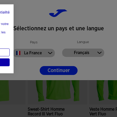
tialité
 notre
Sélectionnez un pays et une langue
 les
Langue
Pays
Français
La France
Continuer
Sweat-Shirt Homme
Veste Homme Re
Record III Vert Fluo
Vert Fluo