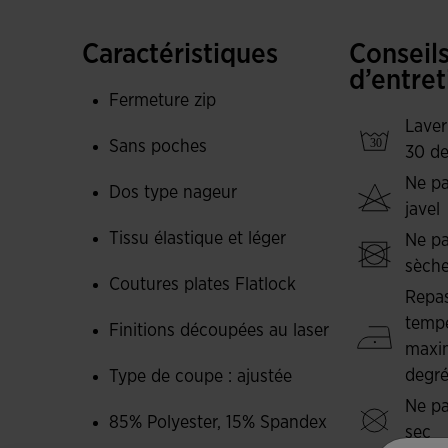
Le système de coutures plates FLATLOCK et la 
frottements et à éviter les irritations de la peau
Caractéristiques
Conseil
offre un ajustement ferme et sécurisé sans com
d’entret
Fermeture zip
De plus, ce body comprend une fermeture éclair
Laver
personnalisé.
Sans poches
30 de
Ne pa
Le haut est fabriqué dans un tissu offrant une ex
Dos type nageur
javel
plus grande liberté de mouvement et une ventila
Tissu élastique et léger
compression plus importante dans les zones clé
Ne pa
Ce matériau est également connu pour sa durabi
sèche
Coutures plates Flatlock
corps.
Repas
tempé
Finitions découpées au laser
Logo de Joma en impression.
maxi
degr
Type de coupe : ajustée
Ne pa
85% Polyester, 15% Spandex
sec