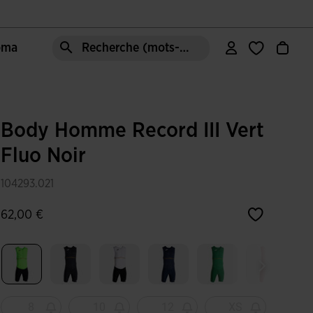
Joma
Recherche (mots-clés, etc.)
Body Homme Record III Vert
Fluo Noir
104293.021
62,00 €
Sélectionné
8
10
12
XS