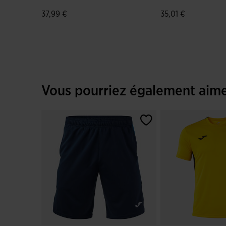
Record III Vert Fluo
Record III Vert Flu
37,99 €
35,01 €
4,7 sur 5 Évaluation du client
5 sur 5 Évaluation 
Vous pourriez également aim