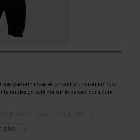
r des performances et un confort maximum lors
ente un design sublimé sur le devant qui ajoute
arfaitement au corps, ce body offre un
mbinaison de matériaux élastiques et à sa
e plus