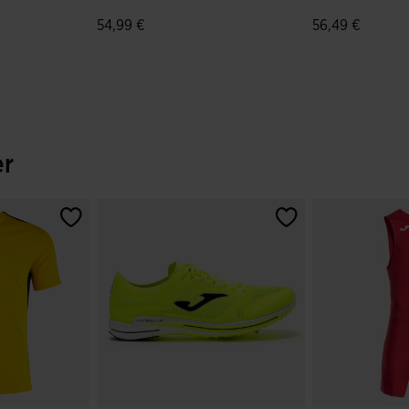
o
54,99 €
56,49 €
du client
5 sur 5 Évaluation du client
3,2 sur 5 Évalu
er