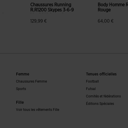
Chaussures Running
Body Homme Re
R.R1200 Skypes 3-6-9
Rouge
oir
Mm 24 Unisexe Jaune
Fluo
129,99 €
64,00 €
n du client
4,2 sur 5 Évaluation du client
3,5 sur 5 Évalu
Femme
Tenues officielles
Chaussures Femme
Football
Sports
Futsal
Comités et fédérations
Fille
Éditions Spéciales
Voir tous les vêtements Fille