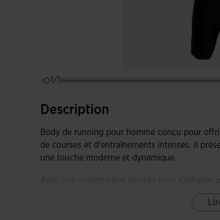
1/1
Description
Body de running pour homme conçu pour offri
de courses et d'entraînements intenses. Il prés
une touche moderne et dynamique.
Avec une construction pensée pour s'adapter p
ajustement serré et ergonomique grâce à la co
Lir
conception spécialisée.