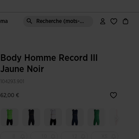
Joma
Recherche (mots-clés, etc.)
Body Homme Record III
Jaune Noir
104293.901
62,00 €
8
10
12
XS