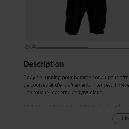
1/4
Description
Body de running pour homme conçu pour offri
de courses et d'entraînements intenses. Il prés
une touche moderne et dynamique.
Avec une construction pensée pour s'adapter p
ajustement serré et ergonomique grâce à la co
Lir
conception spécialisée.