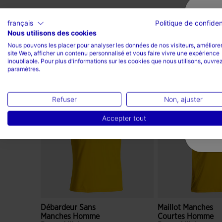
français
Politique de confiden
Nous utilisons des cookies
Nous pouvons les placer pour analyser les données de nos visiteurs, améliorer
site Web, afficher un contenu personnalisé et vous faire vivre une expérience
inoubliable. Pour plus d'informations sur les cookies que nous utilisons, ouvrez
Complétez le look
paramètres.
Refuser
Non, ajuster
Accepter tout
Débardeur Sans
Maillot Manches
Manches Homme
Courtes Homme