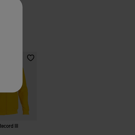
cord III