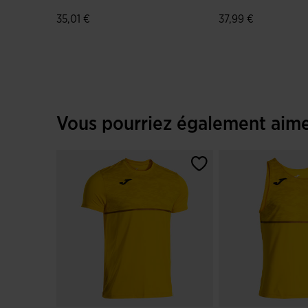
Record III Jaune
Record III Jaune
35,01 €
37,99 €
3,5 sur 5 Évaluation du client
5 sur 5 Évaluation 
Vous pourriez également aim