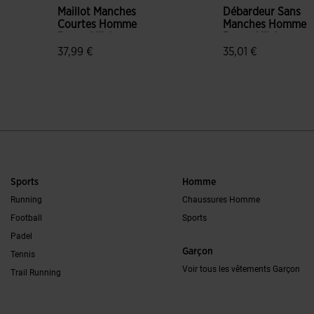
Maillot Manches
Débardeur Sans
Courtes Homme
Manches Homme
Record III Jaune
Record III Jaune
37,99 €
35,01 €
5 sur 5 Évaluation du client
3,5 sur 5 Évaluatio
Sports
Homme
Running
Chaussures Homme
Football
Sports
Padel
Garçon
Tennis
Voir tous les vêtements Garçon
Trail Running