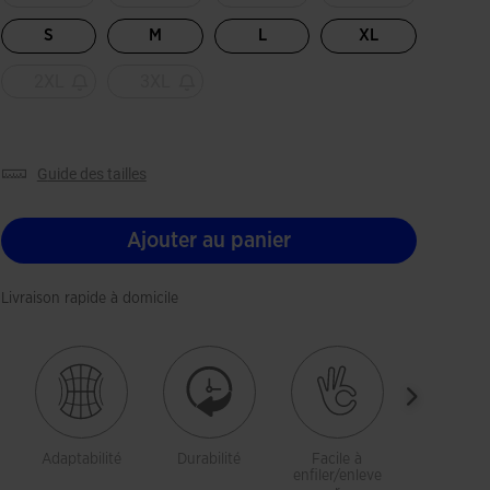
S
M
L
XL
2XL
3XL
guide des tailles
Ajouter au panier
Livraison rapide à domicile
Adaptabilité
Durabilité
Facile à
Liberté 
enfiler/enleve
mouveme