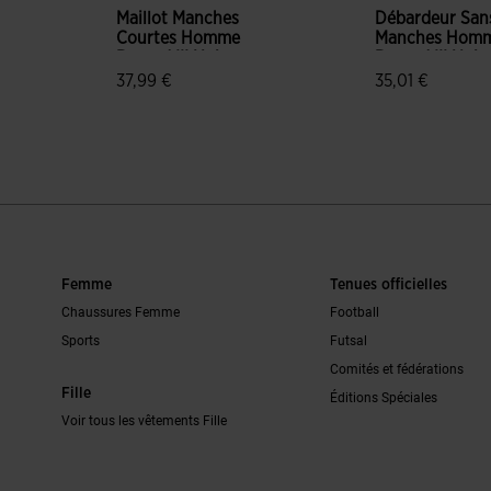
Maillot Manches
Débardeur San
Courtes Homme
Manches Hom
Record III Noir
Record III Noir
37,99 €
35,01 €
n du client
3,6 sur 5 Évaluation du client
4,7 sur 5 Évalu
Femme
Tenues officielles
Chaussures Femme
Football
Sports
Futsal
Comités et fédérations
Fille
Éditions Spéciales
Voir tous les vêtements Fille