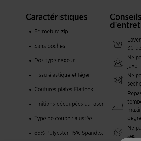
Le système de coutures plates FLATLOCK et la 
frottements et à éviter les irritations de la peau
Caractéristiques
Conseil
offre un ajustement ferme et sécurisé sans com
d’entret
Fermeture zip
De plus, ce body comprend une fermeture éclair
Laver
personnalisé.
Sans poches
30 de
Ne pa
Le haut est fabriqué dans un tissu offrant une ex
Dos type nageur
javel
plus grande liberté de mouvement et une ventila
Tissu élastique et léger
compression plus importante dans les zones clé
Ne pa
Ce matériau est également connu pour sa durabi
sèche
Coutures plates Flatlock
corps.
Repas
tempé
Finitions découpées au laser
Logo de Joma en impression.
maxi
degr
Type de coupe : ajustée
Ne pa
85% Polyester, 15% Spandex
sec