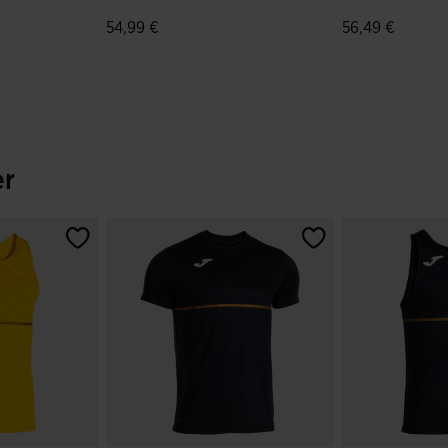
54,99 €
56,49 €
du client
3,8 sur 5 Évaluation du client
4,9 sur 5 Évalu
er