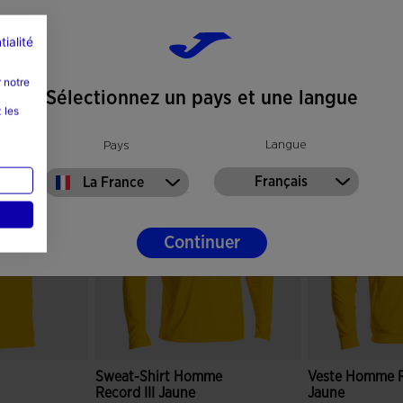
tialité
 notre
Sélectionnez un pays et une langue
 les
Langue
Pays
Français
La France
Continuer
Sweat-Shirt Homme
Veste Homme Re
Record III Jaune
Jaune