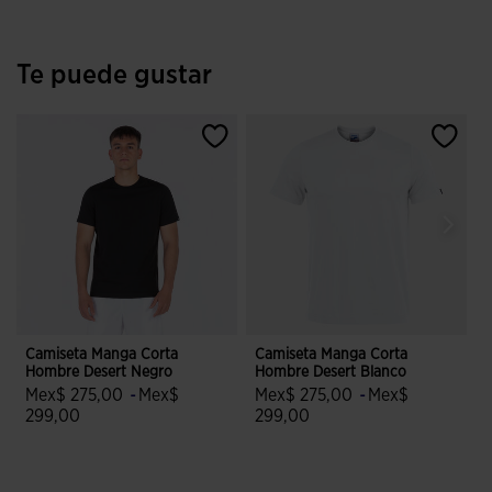
Te puede gustar
Camiseta Manga Corta
Camiseta Manga Corta
C
Hombre Desert Negro
Hombre Desert Blanco
H
Mex$ 275,00
-
Mex$
Mex$ 275,00
-
Mex$
299,00
299,00
5 sobre 5 de valoración de clientes
3.2 sobre 5 de valoración de clien