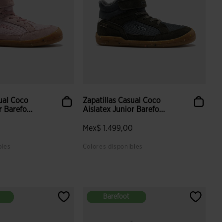
sual Coco
Zapatillas Casual Coco
 Barefo...
Aislatex Junior Barefo...
0
Mex$ 1.499,00
bles
Colores disponibles
aloración de clientes
5 sobre 5 de valoración de clientes
Barefoot
Barefoot