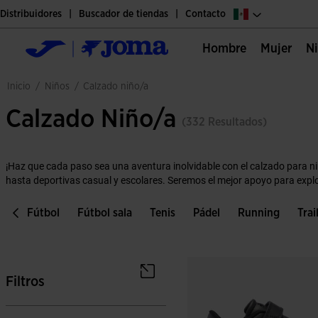
Distribuidores
Buscador de tiendas
Contacto
Hombre
Mujer
niños
inicio
/
/
calzado niño/a
Calzado Niño/a
(332 Resultados)
¡Haz que cada paso sea una aventura inolvidable con el calzado para n
hasta deportivas casual y escolares. Seremos el mejor apoyo para explo
os
Fútbol
Fútbol sala
Tenis
Pádel
Running
Trai
Filtros