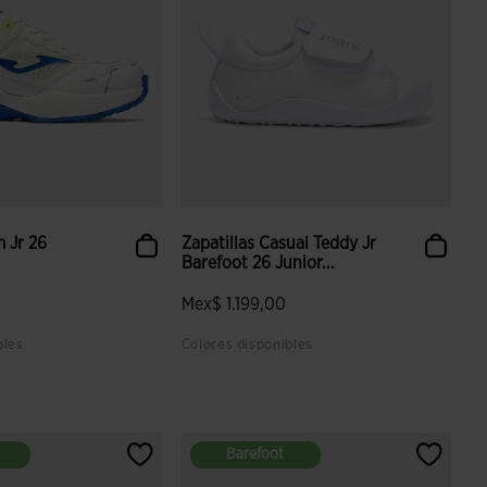
m Jr 26
Zapatillas Casual Teddy Jr
Barefoot 26 Junior...
Mex$ 1.199,00
bles
Colores disponibles
 valoración de clientes
3.9 sobre 5 de valoración de clientes
Barefoot
Barefoot