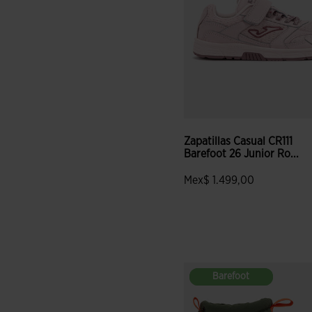
Zapatillas Casual CR111
Barefoot 26 Junior Ro...
Mex$ 1.499,00
5 sobre 5 de valoración de c
Barefoot
Barefoot