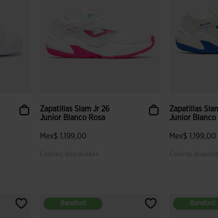
Zapatillas Slam Jr 26
Zapatillas Sla
Junior Blanco Rosa
Junior Blanco
Mex$ 1.199,00
Mex$ 1.199,00
Colores disponibles
Colores disponi
 clientes
4 sobre 5 de valoración de clientes
3.7 sobre 5 de
Barefoot
Barefoot
Barefoot
Barefoot