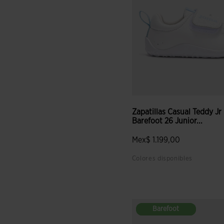
Zapatillas Casual Teddy Jr
Barefoot 26 Junior...
Mex$ 1.199,00
Colores disponibles
3.2 sobre 5 de valoración de
Barefoot
Barefoot