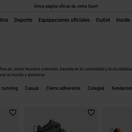
Única página oficial de Joma Sport
Envíos gratis a partir de $2 000.00 MXN
Niños
Deporte
Equipaciones oficiales
Outlet
Insid
Única página oficial de Joma Sport
Envíos gratis a partir de $2 000.00 MXN
Única página oficial de Joma Sport
iños de Joma! Nuestra colección, basada en la comodidad y la durabilida
rar el mundo y divertirse.
l running
Casual
Cierre adherente
Colegial
Senderis