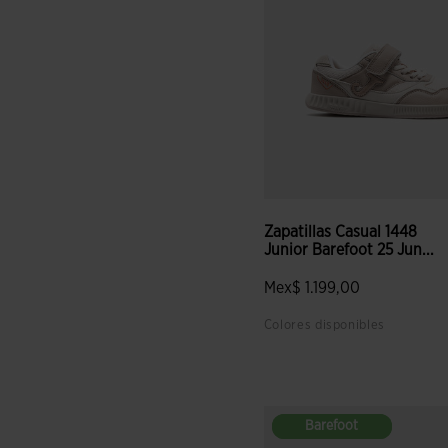
Zapatillas Casual 1448
Junior Barefoot 25 Jun...
Mex$ 1.199,00
Colores disponibles
5 sobre 5 de valoración de c
Barefoot
Barefoot