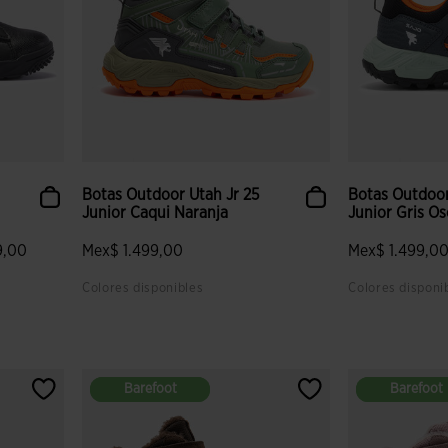
Botas Outdoor Utah Jr 25
Botas Outdoor
Junior Caqui Naranja
Junior Gris O
9,00
Mex$ 1.499,00
Mex$ 1.499,0
Colores disponibles
Colores disponi
 clientes
4.8 sobre 5 de valoración de clientes
4.2 sobre 5 de
Barefoot
Barefoot
Barefoot
Barefoot