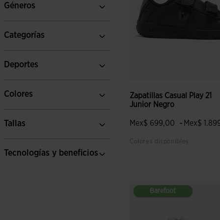
Géneros
Categorías
Deportes
Colores
Zapatillas Casual Play 21
Junior Negro
-
Tallas
Mex$ 699,00
Mex$ 1.89
Colores disponibles
Tecnologías y beneficios
4.7 sobre 5 de valoración de
Barefoot
Barefoot