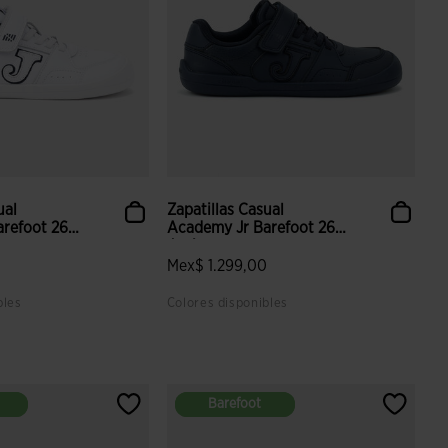
ual
Zapatillas Casual
refoot 26
Academy Jr Barefoot 26
Juni...
0
Mex$ 1.299,00
bles
Colores disponibles
aloración de clientes
4.3 sobre 5 de valoración de clientes
Barefoot
Barefoot