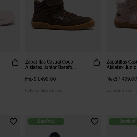
Zapatillas Casual Coco
Zapatillas Ca
Aislatex Junior Barefo...
Aislatex Junior
Mex$ 1.499,00
Mex$ 1.499,0
Colores disponibles
Colores disponi
lientes
3.2 sobre 5 de valoración de clientes
5 sobre 5 de v
Barefoot
Barefoot
Barefoot
Barefoot