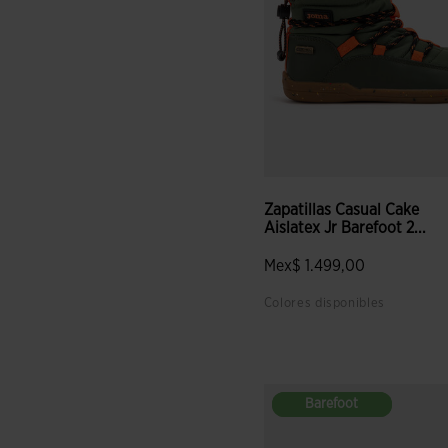
Zapatillas Casual Cake
Aislatex Jr Barefoot 2...
Mex$ 1.499,00
Colores disponibles
5 sobre 5 de valoración de c
Barefoot
Barefoot