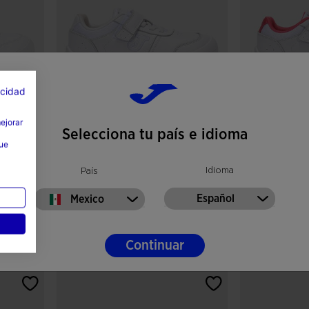
acidad
mejorar
Selecciona tu país e idioma
que
Zapatillas Casual Vela Jr
Zapatillas Cas
25 Junior Blanco
25 Junior Blan
Idioma
País
Mex$ 1.199,00
Mex$ 1.199,00
Español
Mexico
Colores disponibles
Colores disponi
Continuar
 clientes
5 sobre 5 de valoración de clientes
4.3 sobre 5 de