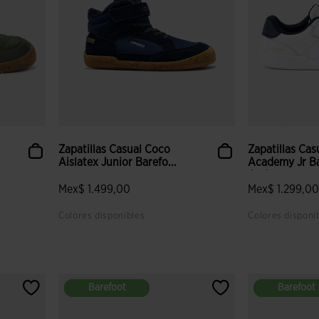
Zapatillas Casual Coco
Zapatillas Cas
Aislatex Junior Barefo...
Academy Jr Ba
Juni...
Mex$ 1.499,00
Mex$ 1.299,0
Colores disponibles
Colores disponi
lientes
3.9 sobre 5 de valoración de clientes
5 sobre 5 de v
Barefoot
Barefoot
Barefoot
Barefoot