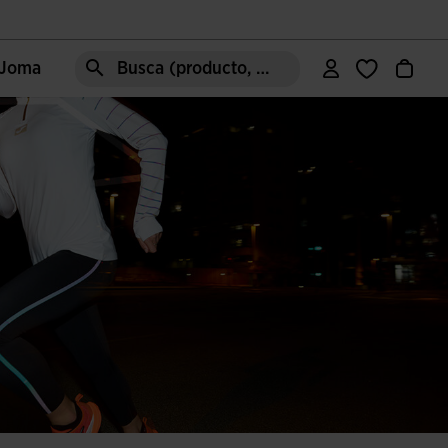
e Joma
Busca (producto, estilo, área, ect.)