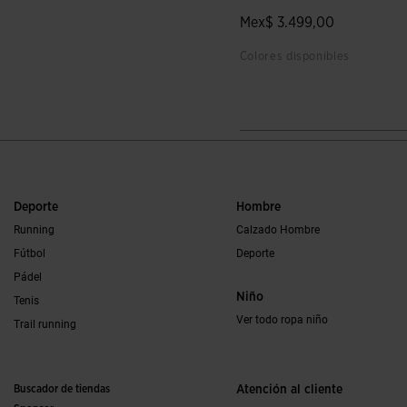
Mex$ 3.499,00
Colores disponibles
3.5 sobre 5 de valoración de
Deporte
Hombre
Running
Calzado Hombre
Fútbol
Deporte
Pádel
Niño
Tenis
Ver todo ropa niño
Trail running
Buscador de tiendas
Atención al cliente