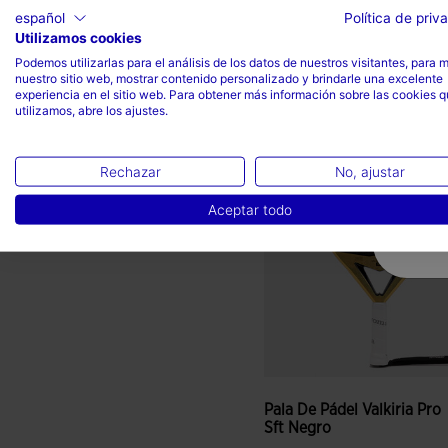
Mex$ 5.999,00
español
Política de priv
Utilizamos cookies
Podemos utilizarlas para el análisis de los datos de nuestros visitantes, para 
nuestro sitio web, mostrar contenido personalizado y brindarle una excelente
experiencia en el sitio web. Para obtener más información sobre las cookies 
utilizamos, abre los ajustes.
4.3 sobre 5 de valoración de
Rechazar
No, ajustar
Aceptar todo
Pala De Pádel Valkiria Pro
Sft Negro