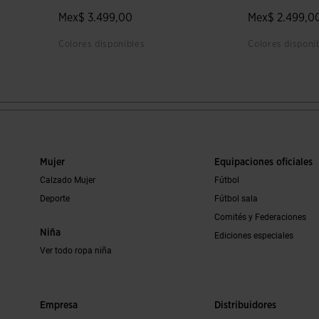
Mex$ 3.499,00
Mex$ 2.499,0
Colores disponibles
Colores disponi
 clientes
5 sobre 5 de valoración de clientes
5 sobre 5 de v
Mujer
Equipaciones oficiales
Calzado Mujer
Fútbol
Deporte
Fútbol sala
Comités y Federaciones
Niña
Ediciones especiales
Ver todo ropa niña
Empresa
Distribuidores