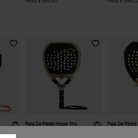
Mex$ 8.599,00
Mex$ 6.999,0
lientes
5 sobre 5 de valoración de clientes
3.4 sobre 5 de
Pala De Pádel Hyper Pro
Pala De Pádel
Hrd Negro Beige
Sft Verde Neg