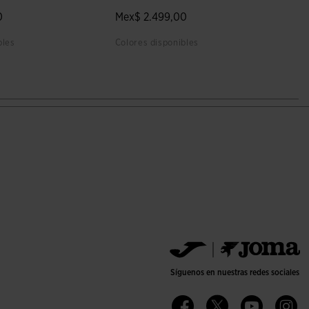
0
Mex$ 2.499,00
bles
Colores disponibles
aloración de clientes
3.4 sobre 5 de valoración de clientes
Síguenos en nuestras redes sociales