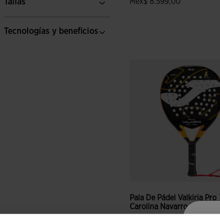
Tallas
Mex$ 8.599,00
Tecnologías y beneficios
5 sobre 5 de valoración de c
Pala De Pádel Valkiria Pro
Carolina Navarro N...