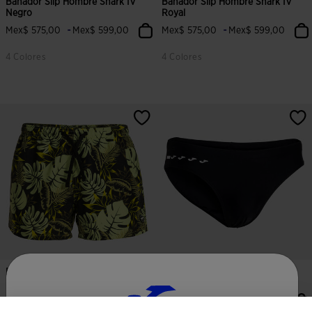
Bañador Slip Hombre Shark IV
Bañador Slip Hombre Shark IV
Negro
Royal
-
-
Mex$ 575,00
Mex$ 599,00
Mex$ 575,00
Mex$ 599,00
4 Colores
4 Colores
Bañador Bermuda Hombre Santa
Bañador Slip Hombre Shark III
Mónica Lima Negr...
Negro
-
-
Mex$ 475,00
Mex$ 499,00
Mex$ 675,00
Mex$ 699,00