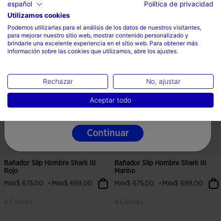
español
Política de privacidad
8 Colores
4 Colores
Utilizamos cookies
Selecciona tu país e idioma
Podemos utilizarlas para el análisis de los datos de nuestros visitantes,
para mejorar nuestro sitio web, mostrar contenido personalizado y
País
brindarle una excelente experiencia en el sitio web. Para obtener más
información sobre las cookies que utilizamos, abre los ajustes.
Mexico
Idioma
Rechazar
No, ajustar
Español
Aceptar todo
Continuar
Bañador Slip Hombre Shark III
Bañador Slip Hombre Shark III
Rojo
Marino
-
-
Mex$ 675,00
Mex$ 699,00
Mex$ 675,00
Mex$ 699,00
4 Colores
4 Colores