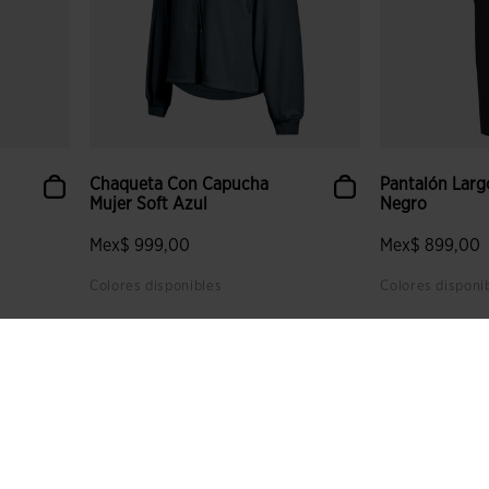
Chaqueta Con Capucha
Pantalón Larg
Mujer Soft Azul
Negro
Mex$ 999,00
Mex$ 899,00
Colores disponibles
Colores disponi