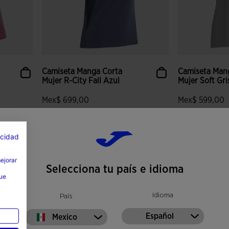
Camiseta Manga Corta
Camiseta Man
Mujer R-City Fall Azul
Mujer Soft Gri
Mex$ 699,00
Mex$ 599,00
Colores disponibles
Colores disponi
acidad
 clientes
3.4 sobre 5 de valoración de clientes
3.4 sobre 5 de
mejorar
Selecciona tu país e idioma
que
Idioma
País
Español
Mexico