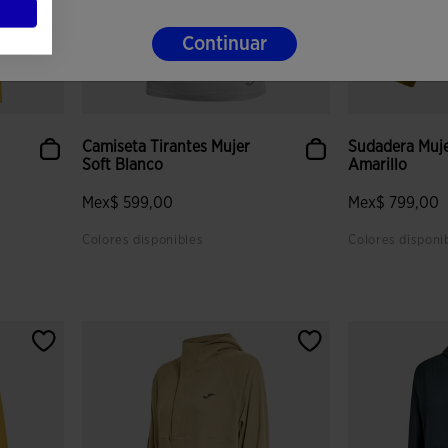
Continuar
Camiseta Tirantes Mujer
Sudadera Muje
Soft Blanco
Amarillo
Mex$ 599,00
Mex$ 799,00
Colores disponibles
Colores disponi
 clientes
5 sobre 5 de valoración de clientes
4.8 sobre 5 de