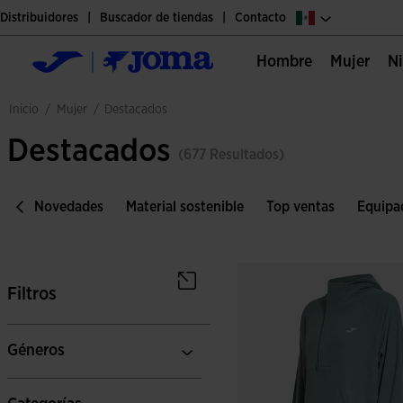
Distribuidores
Buscador de tiendas
Contacto
Hombre
Mujer
mujer
inicio
/
/
destacados
Destacados
(677 Resultados)
et
Novedades
Material sostenible
Top ventas
Equipac
Filtros
Géneros