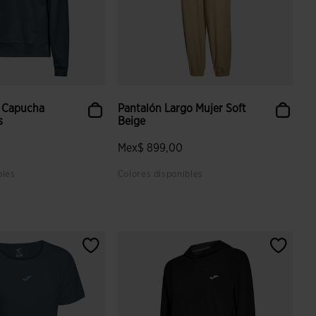
 Capucha
Pantalón Largo Mujer Soft
ris
Beige
Mex$ 899,00
bles
Colores disponibles
 valoración de clientes
4.2 sobre 5 de valoración de clientes