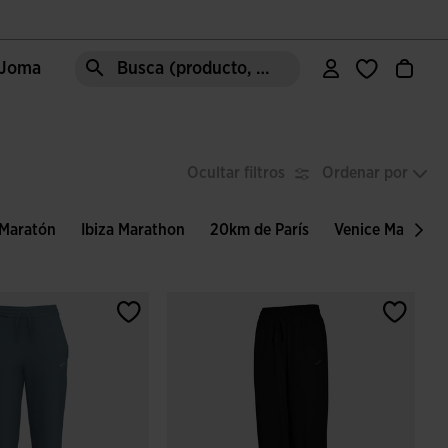
e Joma
Busca (producto, estilo, área, ect.)
Ocultar filtros
Ordenar por
 Maratón
Ibiza Marathon
20km de París
Venice Maratho