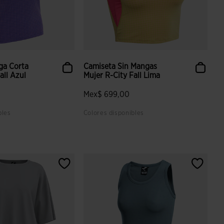
ga Corta
Camiseta Sin Mangas
all Azul
Mujer R-City Fall Lima
Mex$ 699,00
bles
Colores disponibles
 valoración de clientes
3.1 sobre 5 de valoración de clientes