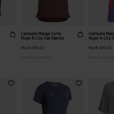
Camiseta Manga Corta
Camiseta Man
Mujer R-City Fall Marrón
Mujer R-City F
Mex$ 699,00
Mex$ 699,00
Colores disponibles
Colores disponi
lientes
5 sobre 5 de valoración de clientes
3.4 sobre 5 de