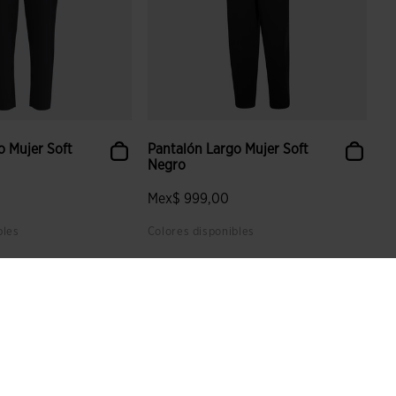
o Mujer Soft
Pantalón Largo Mujer Soft
Negro
Mex$ 999,00
bles
Colores disponibles