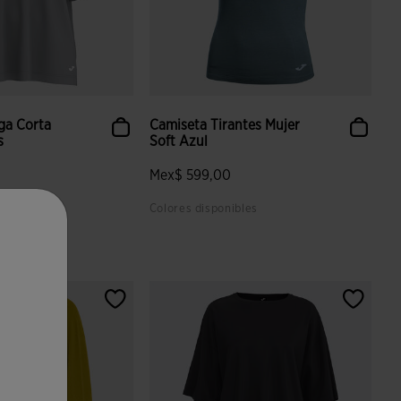
ga Corta
Camiseta Tirantes Mujer
s
Soft Azul
Mex$ 599,00
bles
Colores disponibles
 valoración de clientes
4.4 sobre 5 de valoración de clientes