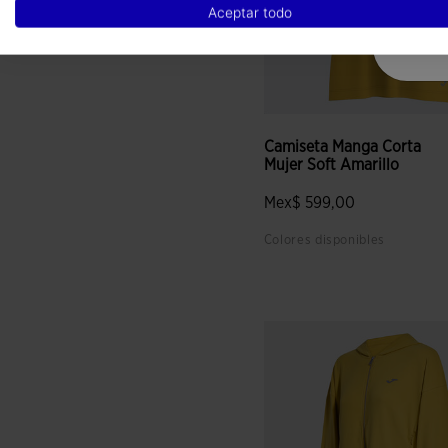
Aceptar todo
Camiseta Manga Corta
Mujer Soft Amarillo
Mex$ 599,00
Colores disponibles
3.7 sobre 5 de valoración de