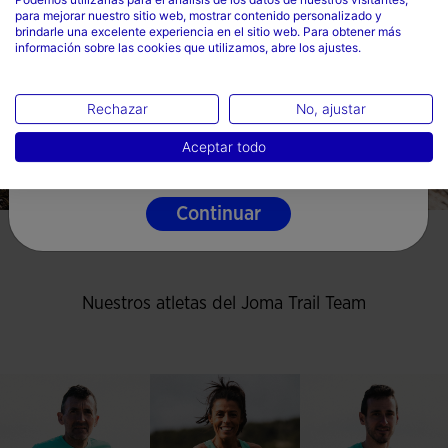
para mejorar nuestro sitio web, mostrar contenido personalizado y
País
brindarle una excelente experiencia en el sitio web. Para obtener más
información sobre las cookies que utilizamos, abre los ajustes.
Mexico
Idioma
Rechazar
No, ajustar
Español
Aceptar todo
Continuar
Nuestros atletas del Joma Trail Team