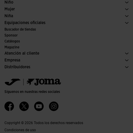
Fútbol
Calzado Hombre
Niño
Pádel
Deporte
Ver todo ropa niño
Mujer
Tenis
Calzado Mujer
Niña
Trail running
Deporte
Ver todo ropa niña
Equipaciones oficiales
Fútbol
Buscador de tiendas
Fútbol sala
Sponsor
Comités y Federaciones
Catálogos
Ediciones especiales
Magazine
Atención al cliente
Condiciones de compra
Empresa
Transporte y entrega
Historia
Distribuidores
Devoluciones
Código de conducta
Almacén distribuidores
Guía de tallas
Política de calidad y medio ambiente
Jomanet
FAQs
Trabaja con nosotros
Área marketing
Contacto
Accesibilidad
Contacto
Síguenos en nuestras redes sociales
Canal Ético
Afiliados
Copyright © 2026 Todos los derechos reservados
Condiciones de uso